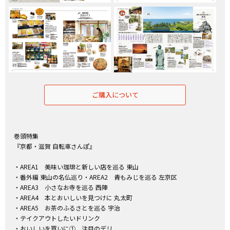
ご購入について
巻頭特集
『京都・滋賀 自転車さんぽ』
・AREA1 美味い珈琲と新しい店を巡る 東山
・番外編 東山の名仏巡り・AREA2 青もみじを巡る 左京区
・AREA3 小さなお寺を巡る 西陣
・AREA4 本とおいしいを見つけに 丸太町
・AREA5 お茶のふるさとを巡る 宇治
・テイクアウトしたいドリンク
・おいしいを買いに① 注目のデリ