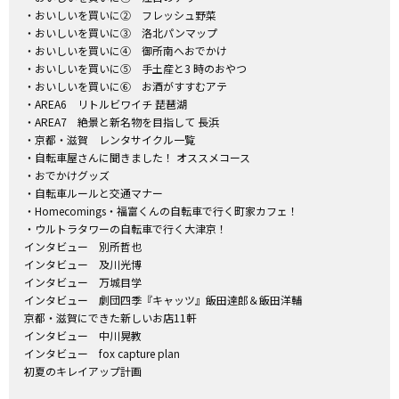
・おいしいを買いに② フレッシュ野菜
・おいしいを買いに③ 洛北パンマップ
・おいしいを買いに④ 御所南へおでかけ
・おいしいを買いに⑤ 手土産と3 時のおやつ
・おいしいを買いに⑥ お酒がすすむアテ
・AREA6 リトルビワイチ 琵琶湖
・AREA7 絶景と新名物を目指して 長浜
・京都・滋賀 レンタサイクル一覧
・自転車屋さんに聞きました！ オススメコース
・おでかけグッズ
・自転車ルールと交通マナー
・Homecomings・福富くんの自転車で行く町家カフェ！
・ウルトラタワーの自転車で行く大津京！
インタビュー 別所哲也
インタビュー 及川光博
インタビュー 万城目学
インタビュー 劇団四季『キャッツ』飯田達郎＆飯田洋輔
京都・滋賀にできた新しいお店11軒
インタビュー 中川晃教
インタビュー fox capture plan
初夏のキレイアップ計画