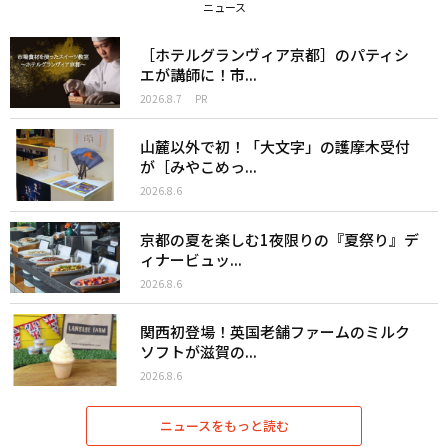
ニュース
［ホテルグランヴィア京都］のパティシ
エが講師に！市...
2026.8.7
PR
山麓以外で初！「大文字」の護摩木受付
が［みやこめっ...
2026.8.6
京都の夏を楽しむ1夜限りの『夏祭り』デ
ィナービュッ...
2026.8.6
関西初登場！英国老舗ファームのミルク
ソフトが滋賀の...
2026.8.6
ニュースをもっと読む