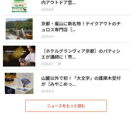
内アウトドア空...
2026.8.8
京都・嵐山に新名物！テイクアウトのチ
ュロス専門店［...
2026.8.8
［ホテルグランヴィア京都］のパティシ
エが講師に！市...
2026.8.7
PR
山麓以外で初！「大文字」の護摩木受付
が［みやこめっ...
2026.8.6
ニュースをもっと読む