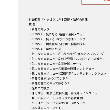
巻頭特集『やっぱりスキ！京都・滋賀肉料理』
京 都
・京都肉マップ
・NEWS 1 ／気になる! 新店×注目メニュー
・NEWS 2 ／使える! おひとりさま×ランチ
・NEWS 3 ／換気抜群! 焼き肉×自慢のタレ
・NEWS 4 ／薬膳×お肉
・気になる肉メニュー① “わざわざ” 食べたいハンバーグ
・気になる肉メニュー②続々登場！ハンバーガー大解剖！
・気になる肉メニュー③正統派ステーキ
・気になる肉メニュー④至福の時間 タンシチュー
・気になる肉メニュー⑤京都“新” カツサンドコレクション
・京都で食す! あのブランド牛
・京都府産の和牛ってあるの？
・憧れの肉割烹
・進化する三嶋亭 五代目当主三嶌太郎氏インタビュー
・知ってる？ ミートショップの名品
滋 賀
・今日はどこ行こ？ 滋賀の肉・肉カタログ
・肉料理のニューフェイス