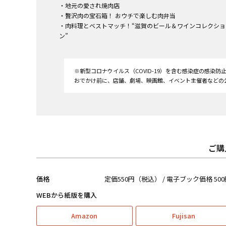
・地元の愛され焼肉店
・贅沢肉の宝石箱！ おウチで楽しむ肉弁当
・肉料理とベストマッチ！“滋賀のビール＆ワインコレクショ
ン”
※新型コロナウイルス（COVID-19）を含む感染症の感染
おでかけ前に、店舗、劇場、映画館、イベント主催者などの公
ご購
価格
定価550円（税込） / 電子ブック価格 50
WEBから紙版を購入
Amazon
Fujisan