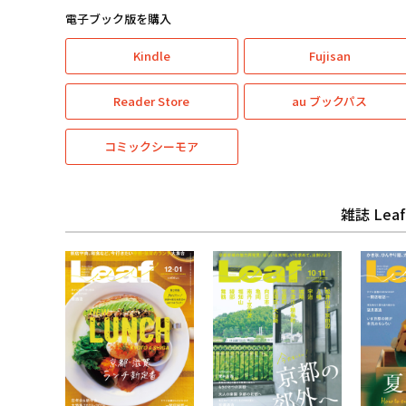
電子ブック版を購入
Kindle
Fujisan
Reader Store
au ブックパス
コミックシーモア
雑誌 Le