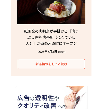
祇園発の肉割烹が手掛ける［肉ま
ぶし専科 肉亭新（にくていし
ん）］が四条河原町にオープン
2026年7月3日 open
新店情報をもっと読む