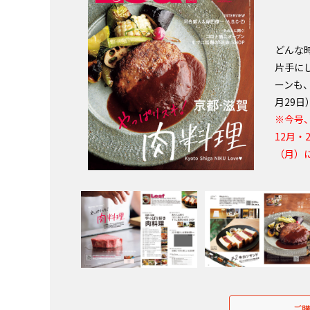
どんな
片手に
ーンも
月29
※今号、
12月・
（月）
ご