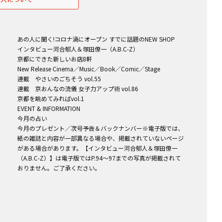
あの人に聞く!コロナ渦にオープン すでに話題のNEW SHOP
インタビュー河合郁人＆塚田僚一（A.B.C-Z）
京都にできた新しいお店8軒
New Release Cinema／Music／Book／Comic／Stage
連載 やさいのごちそう vol.55
連載 京おんなの流儀 女子力アップ術 vol.86
京都を眺めてみればvol.1
EVENT & INFORMATION
今月の占い
今月のプレゼント／次号予告＆バックナンバー※電子版では、
紙の雑誌と内容が一部異なる場合や、掲載されていないページ
がある場合があります。【インタビュー河合郁人＆塚田僚一
（A.B.C-Z）】は電子版ではP.94〜97までの写真が掲載されて
おりません。ご了承ください。