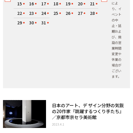
15
16
17
18
19
20
21
によ
り、イ
22
23
24
25
26
27
28
ベント
の中
29
30
31
止・延
期およ
び、施
設の営
業時間
変更や
休業の
場合が
ござい
ます。
日本のアート、デ ザイン分野の気鋭
の20作家『跳躍するつくり手たち』
／京都市京セラ美術館
2023.4.1