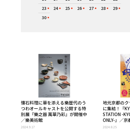
23
24
25
26
27
28
29
30
懐石料理に華を添える樂歴代のう
地元京都のク
つわオールキャストを公開する特
に集結！『KYOT
別展『樂之器 萬華乃彩』が開催中
STATION -KY
／樂美術館
ONLY-』／
2024.9.17
2024.8.25