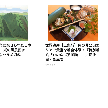
光に魅せられた日本
世界遺産［二条城］内の非公開エ
一 光の風景画家
リアで貴重な朝食体験！『特別朝
京セラ美術館
食「京のゆば粥御膳」』／清流
園・香雲亭
2024.6.21