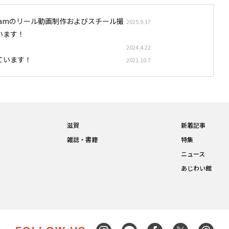
stagramのリール動画制作およびスチール撮
2025.9.17
います！
2024.4.22
ています！
2021.10.7
滋賀
新着記事
雑誌・書籍
特集
ニュース
あじわい館