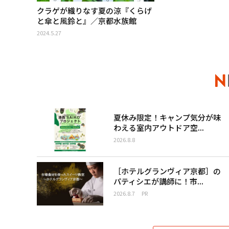
クラゲが織りなす夏の涼『くらげ
と傘と風鈴と』／京都水族館
2024.5.27
夏休み限定！キャンプ気分が味
わえる室内アウトドア空...
2026.8.8
［ホテルグランヴィア京都］の
パティシエが講師に！市...
2026.8.7
PR