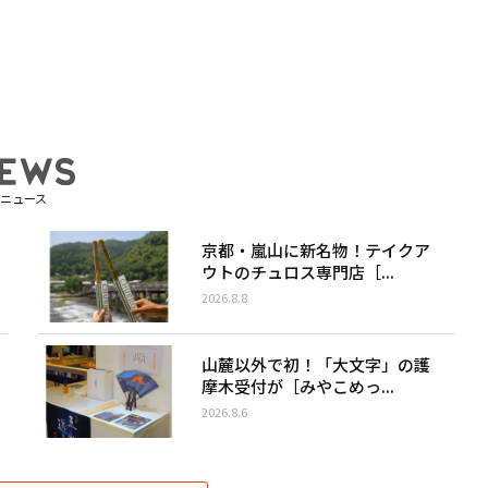
ニュース
京都・嵐山に新名物！テイクア
ウトのチュロス専門店［...
2026.8.8
山麓以外で初！「大文字」の護
摩木受付が［みやこめっ...
2026.8.6