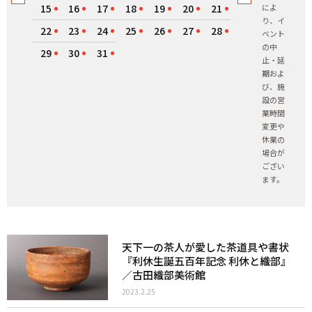
15
16
17
18
19
20
21
によ
り、イ
22
23
24
25
26
27
28
ベント
の中
29
30
31
止・延
期およ
び、施
設の営
業時間
変更や
休業の
場合が
ござい
ます。
天下一の茶人が愛した茶道具や書状
『利休生誕五百年記念 利休と織部』
／古田織部美術館
2023.2.25