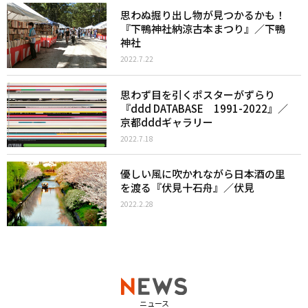
思わぬ掘り出し物が見つかるかも！
『下鴨神社納涼古本まつり』／下鴨
神社
2022.7.22
思わず目を引くポスターがずらり
『ddd DATABASE 1991-2022』／
京都dddギャラリー
2022.7.18
優しい風に吹かれながら日本酒の里
を渡る『伏見十石舟』／伏見
2022.2.28
ニュース