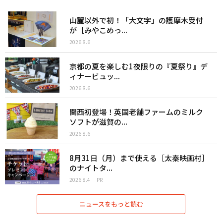
山麓以外で初！「大文字」の護摩木受付
が［みやこめっ...
2026.8.6
京都の夏を楽しむ1夜限りの『夏祭り』デ
ィナービュッ...
2026.8.6
関西初登場！英国老舗ファームのミルク
ソフトが滋賀の...
2026.8.6
8月31日（月）まで使える［太秦映画村］
のナイトタ...
2026.8.4
PR
ニュースをもっと読む