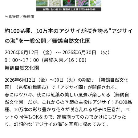
写真提供／舞鶴市
約100品種、10万本のアジサイが咲き誇る“アジサイ
の海”を一般公開／舞鶴自然文化園
2026年6月12日 （金） ～ 2026年6月30日 （火）
9：00〜17：00（最終入園／16：00）
舞鶴自然文化園
2026年6月12日（金）〜30日（火）の期間、［舞鶴自然文化
園］（京都府舞鶴市）で『アジサイ園』が開催される。
春にはツバキ、秋には紅葉の美しい風景が楽しめる［舞鶴自
然文化園］だが、これからの季節の主役はアジサイ！約100品
種、10万本の彩り豊かな花々が咲き乱れる様子は圧巻だ。ペ
ットの同伴もOKなので、家族揃ってのおでかけにもぴった
り。幻想的な“アジサイの海”を写真に収めてみて。