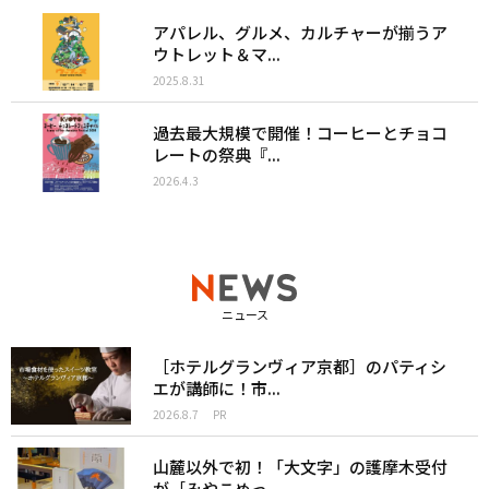
アパレル、グルメ、カルチャーが揃うア
ウトレット＆マ...
2025.8.31
過去最大規模で開催！コーヒーとチョコ
レートの祭典『...
2026.4.3
ニュース
［ホテルグランヴィア京都］のパティシ
エが講師に！市...
2026.8.7
PR
山麓以外で初！「大文字」の護摩木受付
が［みやこめっ...