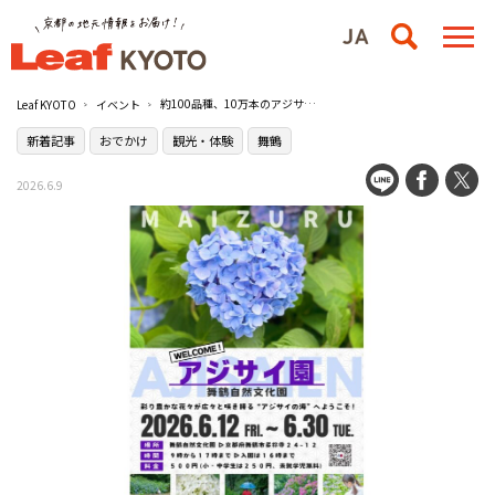
約100品種、10万本のアジサイが咲き誇る“アジサイの海”を一般公開／舞鶴自然文化園
Leaf KYOTO
イベント
新着記事
おでかけ
観光・体験
舞鶴
2026.6.9