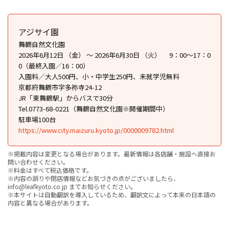
アジサイ園
舞鶴自然文化園
2026年6月12日 （金） ～ 2026年6月30日 （火） 9：00〜17：0
0（最終入園／16：00）
入園料／大人500円、小・中学生250円、未就学児無料
京都府舞鶴市字多祢寺24-12
JR「東舞鶴駅」からバスで30分
Tel.0773-68-0221（舞鶴自然文化園※開催期間中）
駐車場100台
https://www.city.maizuru.kyoto.jp/0000009782.html
※掲載内容は変更となる場合があります。最新情報は各店舗・施設へ直接お
問い合わせください。
※料金はすべて税込価格です。
※内容の誤りや閉店情報などお気づきの点がございましたら、
info@leafkyoto.co.jp までお知らせください。
※本サイトは自動翻訳を導入しているため、翻訳文によって本来の日本語の
内容と異なる場合があります。