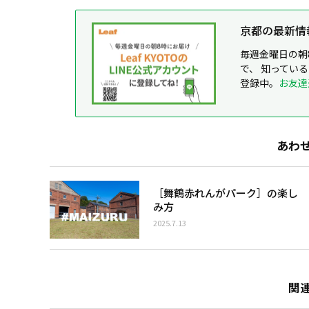
京都の最新情報が
毎週金曜日の朝
で、 知ってい
登録中。
お友達
あわ
［舞鶴赤れんがパーク］の楽し
み方
2025.7.13
関