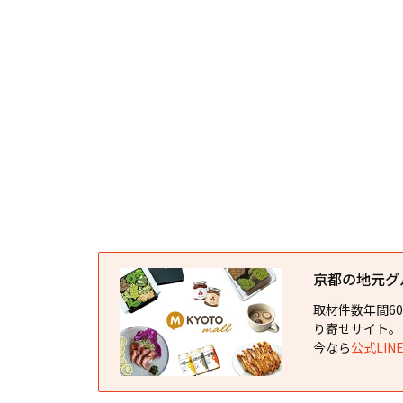
京都の地元グルメ
取材件数年間6
り寄せサイト。
今なら
公式LI