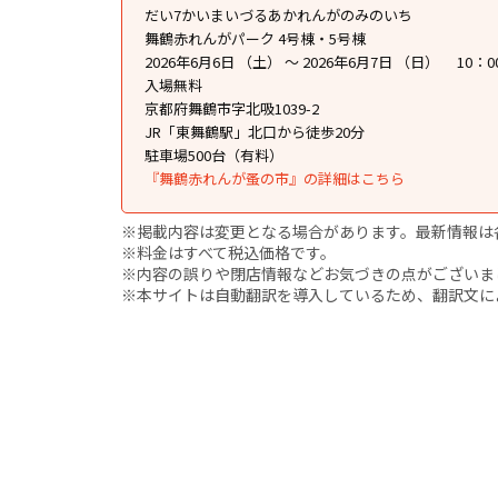
だい7かいまいづるあかれんがのみのいち
舞鶴赤れんがパーク 4号棟・5号棟
2026年6月6日 （土） ～ 2026年6月7日 （日） 10：0
入場無料
京都府舞鶴市字北吸1039-2
JR「東舞鶴駅」北口から徒歩20分
駐車場500台（有料）
『舞鶴赤れんが蚤の市』の詳細はこちら
※掲載内容は変更となる場合があります。最新情報は
※料金はすべて税込価格です。
※内容の誤りや閉店情報などお気づきの点がございましたら、i
※本サイトは自動翻訳を導入しているため、翻訳文に