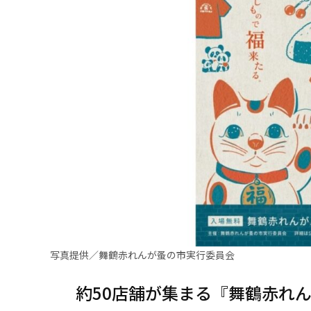
写真提供／舞鶴赤れんが蚤の市実行委員会
約50店舗が集まる『舞鶴赤れ