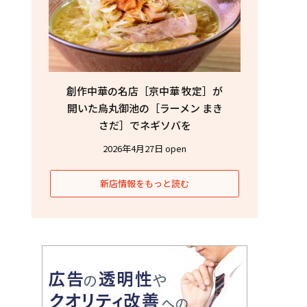
創作中華の名店［京中華 牧定］が
開いた烏丸御池の［ラーメン まき
さだ］でネギソバを
2026年4月27日 open
新店情報をもっと読む