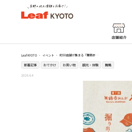
約50店舗が集まる『舞鶴赤れんが蚤の市』開催！骨董やアンティーク、古着が集結／舞鶴赤れんがパーク
Leaf KYOTO
イベント
新着記事
おでかけ
お買い物
観光・体験
舞鶴
2026.6.4