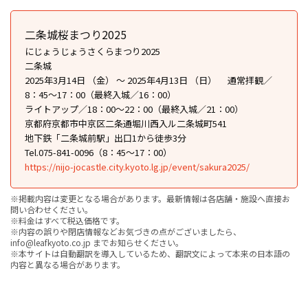
二条城桜まつり2025
にじょうじょうさくらまつり2025
二条城
2025年3月14日 （金） ～ 2025年4月13日 （日） 通常拝観／
8：45〜17：00（最終入城／16：00）
ライトアップ／18：00〜22：00（最終入城／21：00）
京都府京都市中京区二条通堀川西入ル二条城町541
地下鉄「二条城前駅」出口1から徒歩3分
Tel.075-841-0096（8：45～17：00）
https://nijo-jocastle.city.kyoto.lg.jp/event/sakura2025/
※掲載内容は変更となる場合があります。最新情報は各店舗・施設へ直接お
問い合わせください。
※料金はすべて税込価格です。
※内容の誤りや閉店情報などお気づきの点がございましたら、
info@leafkyoto.co.jp までお知らせください。
※本サイトは自動翻訳を導入しているため、翻訳文によって本来の日本語の
内容と異なる場合があります。