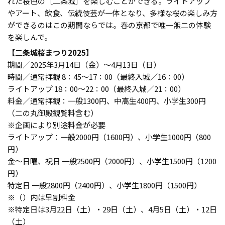
れた桜色の［二条城］を楽しむことができる。ライトアップ
やアート、飲食、伝統伎芸が一体となり、多様な桜の楽しみ方
ができるのはこの期間ならでは。春の京都で唯一無二の体験
を楽しんで。
【二条城桜まつり2025】
期間／2025年3月14日（金）～4月13日（日）
時間／通常拝観 8：45〜17：00（最終入城／16：00）
ライトアップ 18：00〜22：00（最終入城／21：00）
料金／通常拝観：一般1300円、中高生400円、小学生300円
（二の丸御殿観覧料含む）
※企画により別途料金が必要
ライトアップ：一般2000円（1600円）、小学生1000円（800
円）
金〜日曜、祝日 一般2500円（2000円）、小学生1500円（1200
円）
特定日 一般2800円（2400円）、小学生1800円（1500円）
※（）内は早割料金
※特定日は3月22日（土）・29日（土）、4月5日（土）・12日
（土）