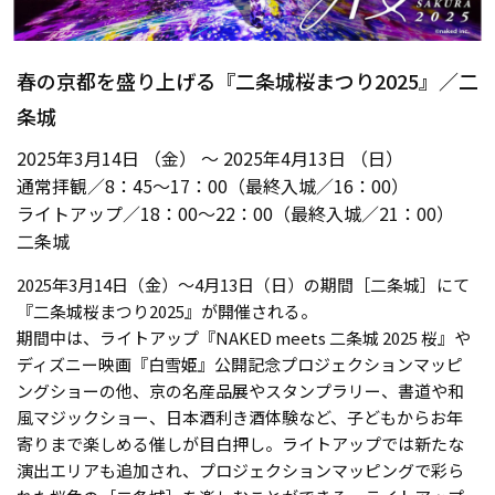
春の京都を盛り上げる『二条城桜まつり2025』／二
条城
2025年3月14日 （金） ～ 2025年4月13日 （日）
通常拝観／8：45〜17：00（最終入城／16：00）
ライトアップ／18：00〜22：00（最終入城／21：00）
二条城
2025年3月14日（金）～4月13日（日）の期間［二条城］にて
『二条城桜まつり2025』が開催される。
期間中は、ライトアップ『NAKED meets 二条城 2025 桜』や
ディズニー映画『白雪姫』公開記念プロジェクションマッピ
ングショーの他、京の名産品展やスタンプラリー、書道や和
風マジックショー、日本酒利き酒体験など、子どもからお年
寄りまで楽しめる催しが目白押し。ライトアップでは新たな
演出エリアも追加され、プロジェクションマッピングで彩ら