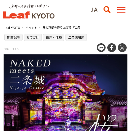
春の京都を盛り上げる『二条城桜まつり2025』／二条城
Leaf KYOTO
イベント
新着記事
おでかけ
観光・体験
二条城周辺
2025.3.16