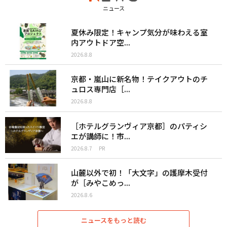
ニュース
夏休み限定！キャンプ気分が味わえる室
内アウトドア空...
2026.8.8
京都・嵐山に新名物！テイクアウトのチ
ュロス専門店［...
2026.8.8
［ホテルグランヴィア京都］のパティシ
エが講師に！市...
2026.8.7
PR
山麓以外で初！「大文字」の護摩木受付
が［みやこめっ...
2026.8.6
ニュースをもっと読む