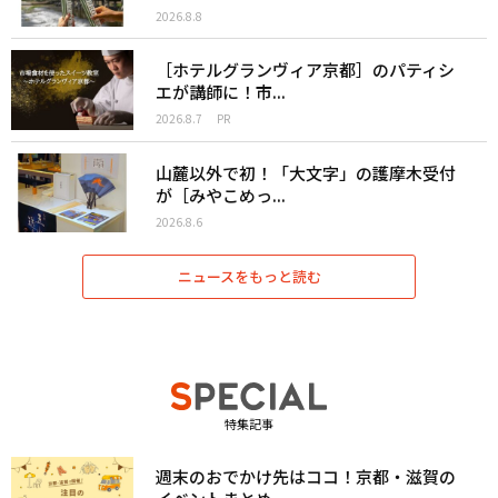
2026.8.8
［ホテルグランヴィア京都］のパティシ
エが講師に！市...
2026.8.7
PR
山麓以外で初！「大文字」の護摩木受付
が［みやこめっ...
2026.8.6
ニュースをもっと読む
特集記事
週末のおでかけ先はココ！京都・滋賀の