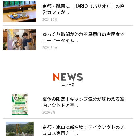
京都・祇園に［HARIO（ハリオ）］の直
営カフェが...
2024.10.8
ゆっくり時間が流れる島原口の古民家で
コーヒータイム...
2024.5.19
ニュース
夏休み限定！キャンプ気分が味わえる室
内アウトドア空...
2026.8.8
京都・嵐山に新名物！テイクアウトのチ
ュロス専門店［...