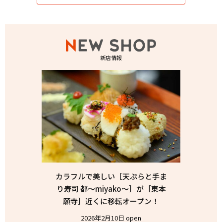
新店情報
カラフルで美しい［天ぷらと手ま
り寿司 都〜miyako〜］が［東本
願寺］近くに移転オープン！
2026年2月10日 open