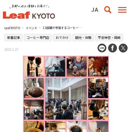
12店舗が参加するコーヒーの飲み比べイベントが開催『COFFEE HOLIC #5 同じ生豆で淹れる理由』／京都市京セラ美術館、他
Leaf KYOTO
イベント
新着記事
コーヒー専門店
おでかけ
観光・体験
平安神宮・岡崎
2025.1.27