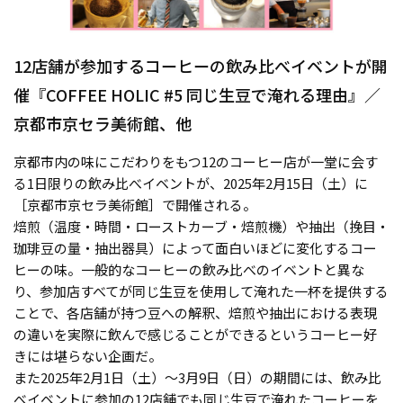
12店舗が参加するコーヒーの飲み比べイベントが開
催『COFFEE HOLIC #5 同じ生豆で淹れる理由』／
京都市京セラ美術館、他
京都市内の味にこだわりをもつ12のコーヒー店が一堂に会す
る1日限りの飲み比べイベントが、2025年2月15日（土）に
［京都市京セラ美術館］で開催される。
焙煎（温度・時間・ローストカーブ・焙煎機）や抽出（挽目・
珈琲豆の量・抽出器具）によって面白いほどに変化するコー
ヒーの味。一般的なコーヒーの飲み比べのイベントと異な
り、参加店すべてが同じ生豆を使用して淹れた一杯を提供する
ことで、各店舗が持つ豆への解釈、焙煎や抽出における表現
の違いを実際に飲んで感じることができるというコーヒー好
きには堪らない企画だ。
また2025年2月1日（土）〜3月9日（日）の期間には、飲み比
べイベントに参加の12店舗でも同じ生豆で淹れたコーヒーを