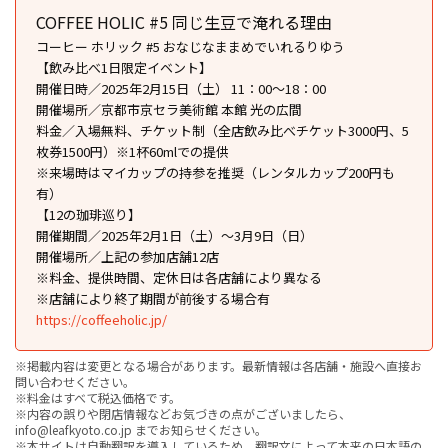
COFFEE HOLIC #5 同じ生豆で淹れる理由
コーヒー ホリック #5 おなじなままめでいれるりゆう
【飲み比べ1日限定イベント】
開催日時／2025年2月15日（土） 11：00〜18：00
開催場所／京都市京セラ美術館 本館 光の広間
料金／入場無料、チケット制（全店飲み比べチケット3000円、5
枚券1500円）※1杯60mlでの提供
※来場時はマイカップの持参を推奨（レンタルカップ200円も
有）
【12の珈琲巡り】
開催期間／2025年2月1日（土）〜3月9日（日）
開催場所／上記の参加店舗12店
※料金、提供時間、定休日は各店舗により異なる
※店舗により終了期間が前後する場合有
https://coffeeholic.jp/
※掲載内容は変更となる場合があります。最新情報は各店舗・施設へ直接お
問い合わせください。
※料金はすべて税込価格です。
※内容の誤りや閉店情報などお気づきの点がございましたら、
info@leafkyoto.co.jp までお知らせください。
※本サイトは自動翻訳を導入しているため、翻訳文によって本来の日本語の