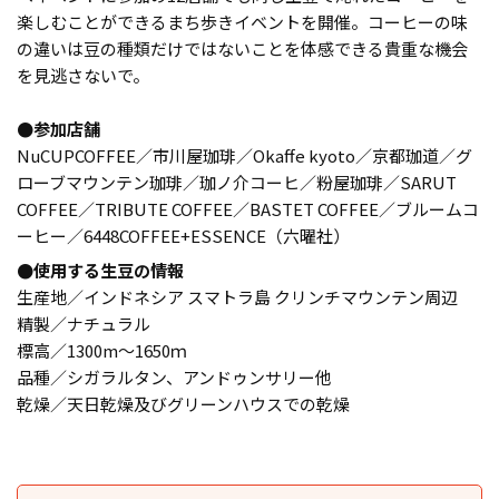
楽しむことができるまち歩きイベントを開催。コーヒーの味
の違いは豆の種類だけではないことを体感できる貴重な機会
を見逃さないで。
●参加店舗
NuCUPCOFFEE／市川屋珈琲／Okaffe kyoto／京都珈道／グ
ローブマウンテン珈琲／珈ノ介コーヒ／粉屋珈琲／SARUT
COFFEE／TRIBUTE COFFEE／BASTET COFFEE／ブルームコ
ーヒー／6448COFFEE+ESSENCE（六曜社）
●使用する生豆の情報
生産地／インドネシア スマトラ島 クリンチマウンテン周辺
精製／ナチュラル
標高／1300m～1650ｍ
品種／シガラルタン、アンドゥンサリー他
乾燥／天日乾燥及びグリーンハウスでの乾燥