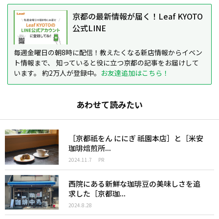
京都の最新情報が届く！Leaf KYOTO
公式LINE
毎週金曜日の朝8時に配信！教えたくなる新店情報からイベン
ト情報まで、 知っていると役に立つ京都の記事をお届けして
います。 約2万人が登録中。
お友達追加はこちら！
あわせて読みたい
［京都祇をん ににぎ 祇園本店］と［米安
珈琲焙煎所...
2024.11.7
PR
西院にある新鮮な珈琲豆の美味しさを追
求した［京都珈...
2024.8.28