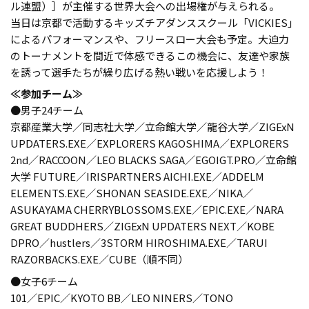
ル連盟）］が主催する世界大会への出場権が与えられる。
当日は京都で活動するキッズチアダンススクール「VICKIES」
によるパフォーマンスや、フリースロー大会も予定。大迫力
のトーナメントを間近で体感できるこの機会に、友達や家族
を誘って選手たちが繰り広げる熱い戦いを応援しよう！
≪参加チーム≫
●男子24チーム
京都産業大学／同志社大学／立命館大学／龍谷大学／ZIGExN
UPDATERS.EXE／EXPLORERS KAGOSHIMA／EXPLORERS
2nd／RACCOON／LEO BLACKS SAGA／EGOIGT.PRO／立命館
大学 FUTURE／IRISPARTNERS AICHI.EXE／ADDELM
ELEMENTS.EXE／SHONAN SEASIDE.EXE／NIKA／
ASUKAYAMA CHERRYBLOSSOMS.EXE／EPIC.EXE／NARA
GREAT BUDDHERS／ZIGExN UPDATERS NEXT／KOBE
DPRO／hustlers／3STORM HIROSHIMA.EXE／TARUI
RAZORBACKS.EXE／CUBE（順不同）
●女子6チーム
101／EPIC／KYOTO BB／LEO NINERS／TONO