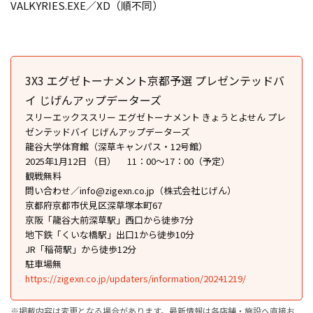
VALKYRIES.EXE／XD（順不同）
3X3 エグゼトーナメント京都予選 プレゼンテッドバ
イ じげんアップデーターズ
スリーエックススリー エグゼトーナメント きょうとよせん プレ
ゼンテッドバイ じげんアップデーターズ
龍谷大学体育館（深草キャンパス・12号館）
2025年1月12日 （日） 11：00～17：00（予定）
観戦無料
問い合わせ／info@zigexn.co.jp（株式会社じげん）
京都府京都市伏見区深草塚本町67
京阪「龍谷大前深草駅」西口から徒歩7分
地下鉄「くいな橋駅」出口1から徒歩10分
JR「稲荷駅」から徒歩12分
駐車場無
https://zigexn.co.jp/updaters/information/20241219/
※掲載内容は変更となる場合があります。最新情報は各店舗・施設へ直接お