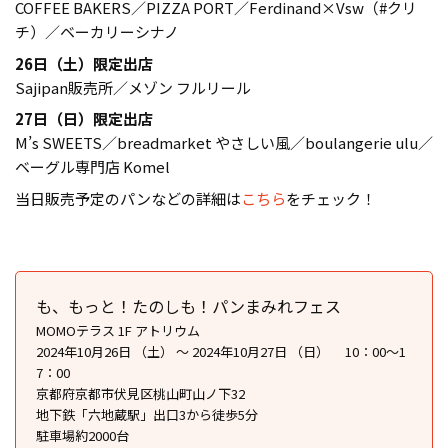
COFFEE BAKERS／PIZZA PORT／Ferdinand×Vsw（#クリ
チ）／ベーカリーシナノ
26日（土）限定出店
Sajipan販売所／メゾン フルリール
27日（日）限定出店
M’s SWEETS／breadmarket やさしい風／boulangerie ulu／
ベーグル専門店 Komel
当日販売予定のパンなどの詳細は
こちら
をチェック！
も、もっと！たのしも！パンまみれフェス
MOMOテラス 1F アトリウム
2024年10月26日 （土） ～ 2024年10月27日 （日） 10：00～1
7：00
京都府京都市伏⾒区桃⼭町⼭ノ下32
地下鉄「六地蔵駅」出口3から徒歩5分
駐車場約2000台