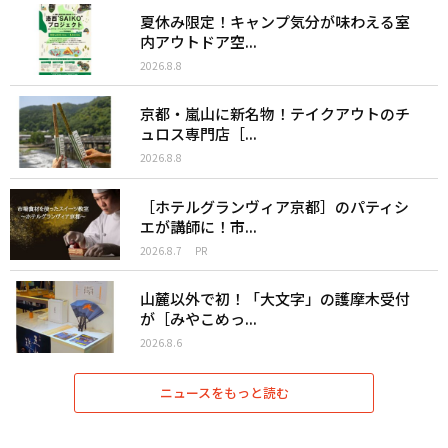
夏休み限定！キャンプ気分が味わえる室
内アウトドア空...
2026.8.8
京都・嵐山に新名物！テイクアウトのチ
ュロス専門店［...
2026.8.8
［ホテルグランヴィア京都］のパティシ
エが講師に！市...
2026.8.7
PR
山麓以外で初！「大文字」の護摩木受付
が［みやこめっ...
2026.8.6
ニュースをもっと読む