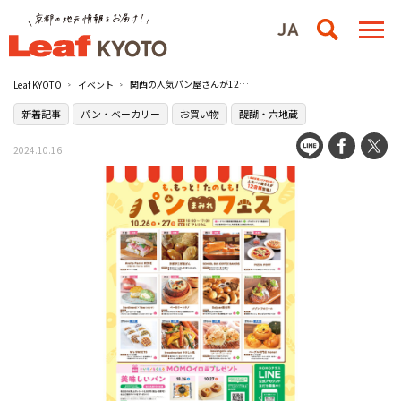
関西の人気パン屋さんが12店舗登場『も、もっと！たのしも！パンまみれフェス』／MOMOテラス
Leaf KYOTO
イベント
新着記事
パン・ベーカリー
お買い物
醍醐・六地蔵
2024.10.16