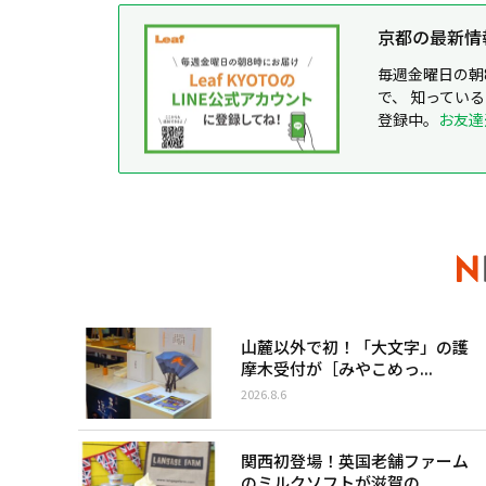
京都の最新情報が
毎週金曜日の朝
で、 知ってい
登録中。
お友達
山麓以外で初！「大文字」の護
摩木受付が［みやこめっ...
2026.8.6
関西初登場！英国老舗ファーム
のミルクソフトが滋賀の...