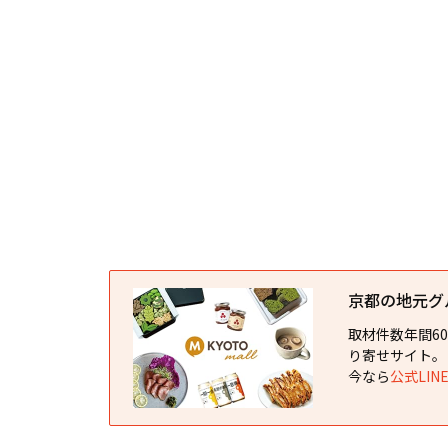
京都の地元グルメ
取材件数年間6
り寄せサイト。
今なら
公式LI