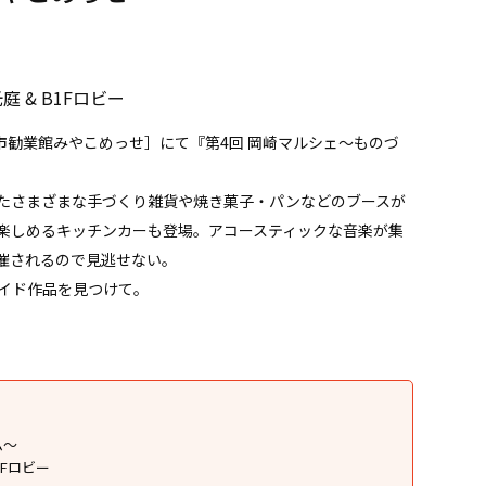
）
庭 & B1Fロビー
京都市勧業館みやこめっせ］にて『第4回 岡崎マルシェ～ものづ
たさまざまな手づくり雑貨や焼き菓子・パンなどのブースが
楽しめるキッチンカーも登場。アコースティックな音楽が集
時開催されるので見逃せない。
イド作品を見つけて。
ム〜
1Fロビー