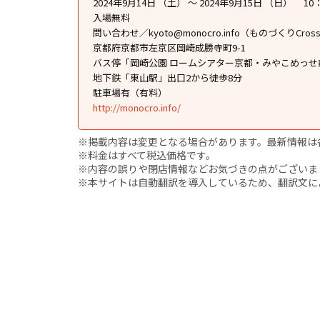
2024年9月14日 （土） ～ 2024年9月15日 （日） 10：
入場無料
問い合わせ／kyoto@monocro.info（ものづくりCross
京都府京都市左京区岡崎成勝寺町9-1
バス停「岡崎公園 ロームシアター京都・みやこめっせ
地下鉄「東山駅」出口2から徒歩8分
駐車場有（有料）
http://monocro.info/
※掲載内容は変更となる場合があります。最新情報は
※料金はすべて税込価格です。
※内容の誤りや閉店情報などお気づきの点がございましたら、i
※本サイトは自動翻訳を導入しているため、翻訳文に