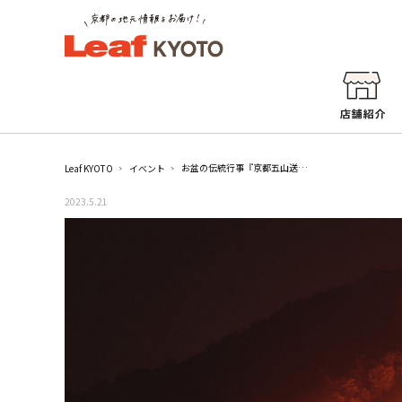
お盆の伝統行事『京都五山送り火』／京都市内各所
Leaf KYOTO
イベント
2023.5.21