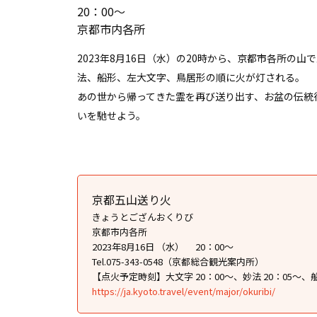
20：00〜
京都市内各所
2023年8月16日（水）の20時から、京都市各所の
法、船形、左大文字、鳥居形の順に火が灯される。
あの世から帰ってきた霊を再び送り出す、お盆の伝統
いを馳せよう。
京都五山送り火
きょうとござんおくりび
京都市内各所
2023年8月16日 （水） 20：00〜
Tel.075-343-0548（京都総合観光案内所）
【点火予定時刻】大文字 20：00〜、妙法 20：05〜、船形
https://ja.kyoto.travel/event/major/okuribi/