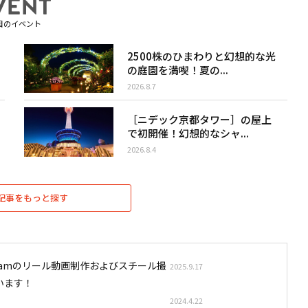
目のイベント
2500株のひまわりと幻想的な光
の庭園を満喫！夏の...
2026.8.7
［ニデック京都タワー］の屋上
で初開催！幻想的なシャ...
2026.8.4
記事をもっと探す
stagramのリール動画制作およびスチール撮
2025.9.17
います！
2024.4.22