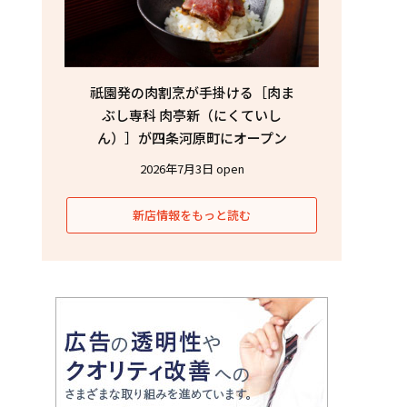
祇園発の肉割烹が手掛ける［肉ま
ぶし専科 肉亭新（にくていし
ん）］が四条河原町にオープン
2026年7月3日 open
新店情報をもっと読む