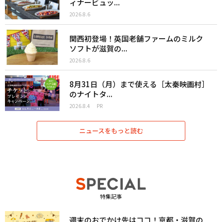
ィナービュッ...
2026.8.6
関西初登場！英国老舗ファームのミルク
ソフトが滋賀の...
2026.8.6
8月31日（月）まで使える［太秦映画村］
のナイトタ...
2026.8.4
PR
ニュースをもっと読む
特集記事
週末のおでかけ先はココ！京都・滋賀の