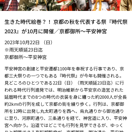
生きた時代絵巻？！ 京都の秋を代表する祭『時代祭
2023』が10月に開催／京都御所〜平安神宮
2023年10月22日 （日）
※雨天順延23日迄
京都御所〜平安神宮
平安神宮の創建と平安遷都1100年を奉祝する行事であり、京
都三大祭りの一つでもある『時代祭』が今年も開催される。
見どころのひとつである22日（日）（雨天順延23日迄）に行
われる時代行列進発では、明治維新から平安京の造営された
延暦時代までの8つの時代の衣装を身に纏った約2000人が全長
約2kmの行列を成して京都の街を練り歩く。行列は、京都御
所を12時に出発し丸太町通りを西へ、烏丸通りから御池通り
に至り、河原町通り、三条通りを経て、神宮道に入り、平安神
宮へ向かう。沿道ではどこでも行列を見学できるが、ゆっく