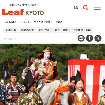
生きた時代絵巻？！ 京都の秋を代表する祭『時代祭2023』が10月に開催／京都御所〜平安神宮
Leaf KYOTO
イベント
新着記事
話題の京都
おでかけ
観光・体験
平安神宮・岡崎
2023.10.20