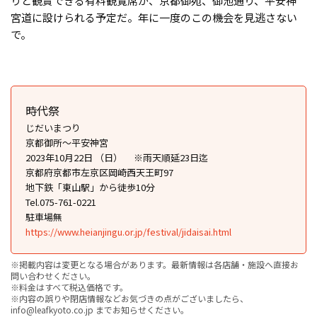
りと観賞できる有料観覧席が、京都御苑、御池通り、平安神
宮道に設けられる予定だ。年に一度のこの機会を見逃さない
で。
時代祭
じだいまつり
京都御所〜平安神宮
2023年10月22日 （日） ※雨天順延23日迄
京都府京都市左京区岡崎西天王町97
地下鉄「東山駅」から徒歩10分
Tel.075-761-0221
駐車場無
https://www.heianjingu.or.jp/festival/jidaisai.html
※掲載内容は変更となる場合があります。最新情報は各店舗・施設へ直接お
問い合わせください。
※料金はすべて税込価格です。
※内容の誤りや閉店情報などお気づきの点がございましたら、
info@leafkyoto.co.jp までお知らせください。