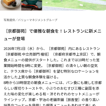
写真提供／バリューマネジメントグループ
［京都御苑］で優雅な朝食を！レストランに新メニ
ューが登場
2026年7月1日（水）から、［京都御苑］内にあるレストラン
［京都御苑 中立売御門 檜垣］（京都府京都市上京区）で、朝
食メニューの提供がスタートした。これまでは10時だった営
業開始時間を8時に変更。［京都御苑］の清々しい朝の空気
と、テラス席から［京都御所］を望む特別なロケーションを
活かした上質な朝食体験を届ける。
8時から10時限定の朝食メニューには、パン食にも親しむ京都
らしい厚切りトーストや、小ぶりのおむすび三種に副菜を添
えた味の変化が楽しめる和・洋それぞれのセットメニューが
ラインナップ。京都・宇治の老舗茶舗［放香堂］の香り高い
抹茶やコーヒーを使用した喫茶メニューもあわせて楽しめ