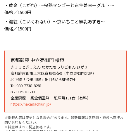
・黄金（こがね）～完熟マンゴーと京生姜ヨーグルト～
価格／1500円
・濃紅（こいくれない）～京いちごと練乳あずき～
価格／1500円
京都御苑 中立売御門 檜垣
きょうとぎょえん なかだちうりごもん ひがき
京都府京都市上京区京都御苑3（中立売御門北側）
地下鉄「今出川駅」出口6から徒歩7分
Tel.080-7738-8281
8：00〜18：00
全席禁煙
完全個室無
駐車場131台（有料）
https://nakadachiuri.jp/
※掲載内容は変更となる場合があります。最新情報は各店舗・施設へ直接お
問い合わせください。
※料金はすべて税込価格です。