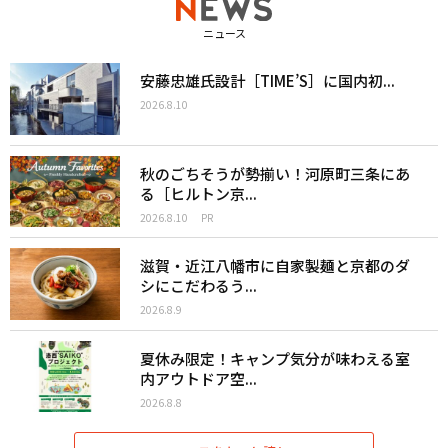
ニュース
安藤忠雄氏設計［TIME’S］に国内初...
2026.8.10
秋のごちそうが勢揃い！河原町三条にあ
る［ヒルトン京...
2026.8.10
PR
滋賀・近江八幡市に自家製麺と京都のダ
シにこだわるう...
2026.8.9
夏休み限定！キャンプ気分が味わえる室
内アウトドア空...
2026.8.8