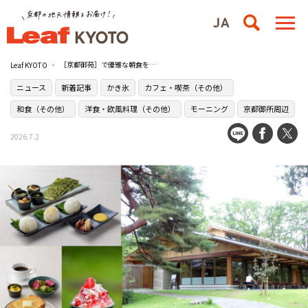
［京都御苑］で優雅な朝食を！レストランに新メニューが登場
Leaf KYOTO
ニュース
新着記事
かき氷
カフェ・喫茶（その他）
和食（その他）
洋食・欧風料理（その他）
モーニング
京都御所周辺
2026.7.2