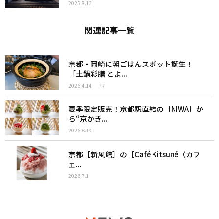
2025.8.13
関連記事一覧
京都・岡崎に朝ごはんスポット誕生！
［土鍋彩膳 とよ...
2026.4.14
PR
夏季限定販売！京都駅直結の［NIWA］か
ら“京かき...
2026.6.19
京都［新風館］の［Café Kitsuné（カフ
ェ...
2026.7.1