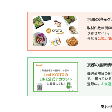
京都の地元グルメ
取材件数年間6
り寄せサイト。
今なら
公式LI
京都の最新情報が
毎週金曜日の朝
で、 知ってい
登録中。
お友達
あわ