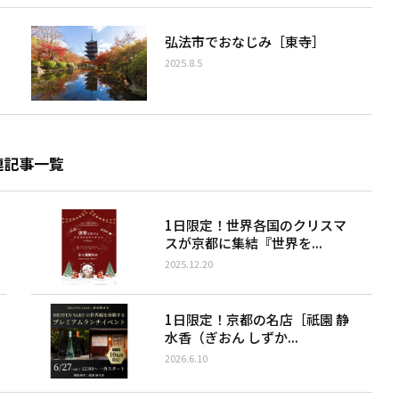
弘法市でおなじみ［東寺］
2025.8.5
連記事一覧
1日限定！世界各国のクリスマ
スが京都に集結『世界を...
2025.12.20
1日限定！京都の名店［祇園 静
水香（ぎおん しずか...
2026.6.10