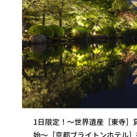
1日限定！〜世界遺産［東寺］
始〜［京都ブライトンホテル］