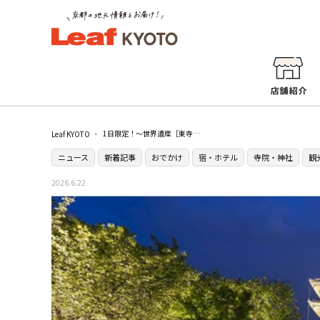
1日限定！〜世界遺産［東寺］貸し切りナイトツアーの予約受付開始〜［京都ブライトンホテル］宿泊者限定ツアー
Leaf KYOTO
ニュース
新着記事
おでかけ
宿・ホテル
寺院・神社
観
2026.6.22