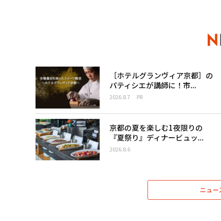
［ホテルグランヴィア京都］の
パティシエが講師に！市...
2026.8.7
PR
京都の夏を楽しむ1夜限りの
『夏祭り』ディナービュッ...
2026.8.6
ニュー