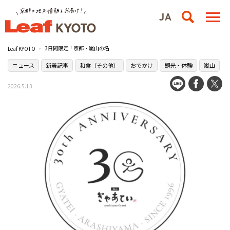
3日間限定！京都・嵐山の名店［ぎゃあてい］でハズレなしの大抽選会開催！食事代全額無料のチャンスも
Leaf KYOTO
ニュース
新着記事
和食（その他）
おでかけ
観光・体験
嵐山
2026.5.13