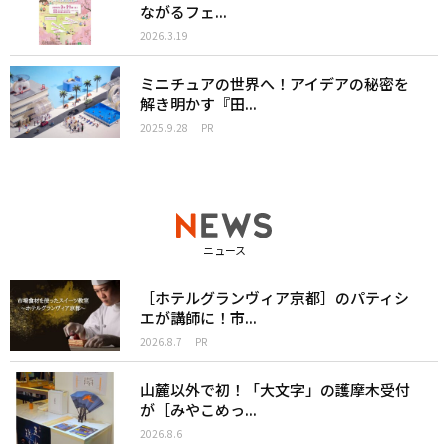
ながるフェ...
2026.3.19
ミニチュアの世界へ！アイデアの秘密を
解き明かす『田...
2025.9.28
PR
ニュース
［ホテルグランヴィア京都］のパティシ
エが講師に！市...
2026.8.7
PR
山麓以外で初！「大文字」の護摩木受付
が［みやこめっ...
2026.8.6