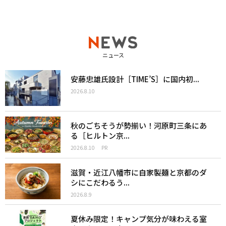
ニュース
安藤忠雄氏設計［TIME’S］に国内初...
2026.8.10
秋のごちそうが勢揃い！河原町三条にあ
る［ヒルトン京...
2026.8.10
PR
滋賀・近江八幡市に自家製麺と京都のダ
シにこだわるう...
2026.8.9
夏休み限定！キャンプ気分が味わえる室