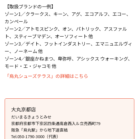
【取扱ブランドの一例】
ゾーン1／クラークス、キーン、アグ、エコアルフ、エコー、
カンペール
ゾーン2／アトモスピンク、オン、パトリック、アスファル
ト、スティーブマデン、オーソフィート 他
ゾーン3／デイト、フットインダストリー、エマニュエルヴィ
ー、ノーネーム 他
ゾーン4／銀座かねまつ、卑弥呼、アシックス ウォーキング、
モード・エ・ジャコモ 他
「烏丸シューズテラス」の詳細はこちら
大丸京都店
だいまるきょうとみせ
京都府京都市下京区四条通高倉西入ル立売西町79
阪急「烏丸駅」から地下道直結
Tel.050-1790-3000（代表）