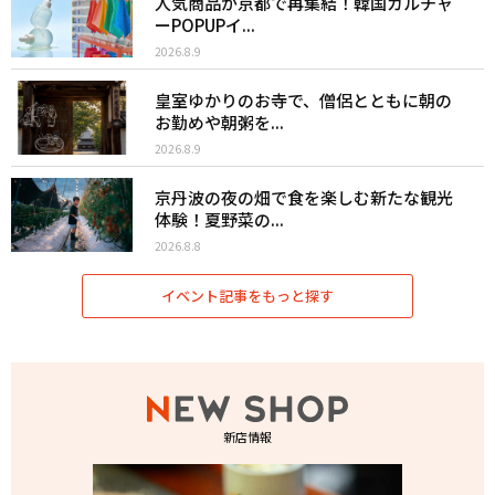
人気商品が京都で再集結！韓国カルチャ
ーPOPUPイ...
2026.8.9
皇室ゆかりのお寺で、僧侶とともに朝の
お勤めや朝粥を...
2026.8.9
京丹波の夜の畑で食を楽しむ新たな観光
体験！夏野菜の...
2026.8.8
イベント記事をもっと探す
新店情報