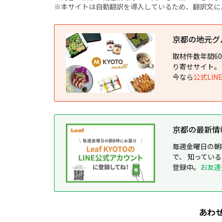
※本サイトは自動翻訳を導入しているため、翻訳文に
京都の地元グルメ
取材件数年間6
り寄せサイト。
今なら
公式LI
京都の最新情報が
毎週金曜日の朝
で、 知ってい
登録中。
お友達
あわ