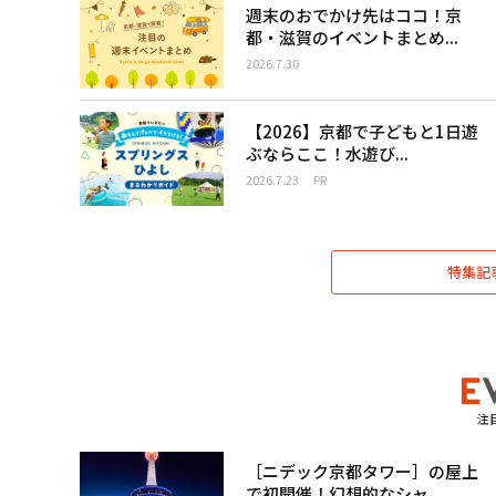
週末のおでかけ先はココ！京
都・滋賀のイベントまとめ...
2026.7.30
【2026】京都で子どもと1日遊
ぶならここ！水遊び...
2026.7.23
PR
特集記
注
［ニデック京都タワー］の屋上
で初開催！幻想的なシャ...