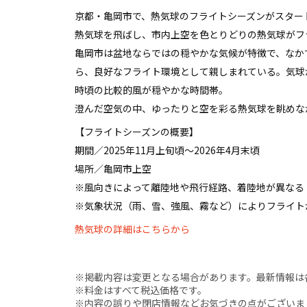
京都・亀岡市で、熱気球のフライトシーズンがスター
熱気球を飛ばし、市内上空を色とりどりの熱気球がフラ
亀岡市は盆地ならではの穏やかな気候が特徴で、なか
ら、良好なフライト環境として親しまれている。気球
時頃の比較的風が穏やかな時間帯。
澄んだ空気の中、ゆったりと空を彩る熱気球を眺めな
【フライトシーズンの概要】
期間／2025年11月上旬頃〜2026年4月末頃
場所／亀岡市上空
※風向きによって離陸地や飛行経路、着陸地が異なる
※気象状況（雨、雪、強風、霧など）によりフライト
熱気球の詳細はこちらから
※掲載内容は変更となる場合があります。最新情報は
※料金はすべて税込価格です。
※内容の誤りや閉店情報などお気づきの点がございましたら、i