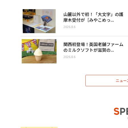
山麓以外で初！「大文字」の護
摩木受付が［みやこめっ...
2026.8.6
関西初登場！英国老舗ファーム
のミルクソフトが滋賀の...
2026.8.6
ニュー