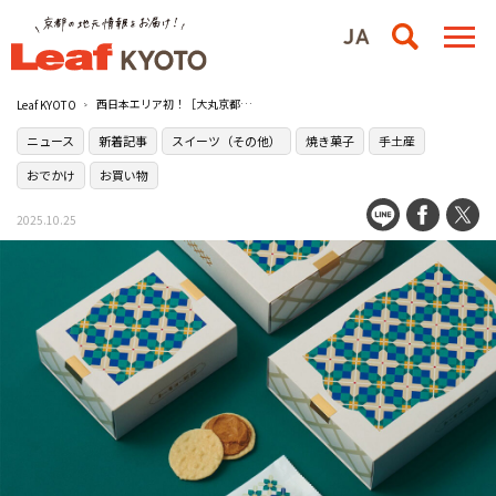
西日本エリア初！［大丸京都店］に［トーキョー煎餅］の常設店がオープン
Leaf KYOTO
ニュース
新着記事
スイーツ（その他）
焼き菓子
手土産
おでかけ
お買い物
2025.10.25