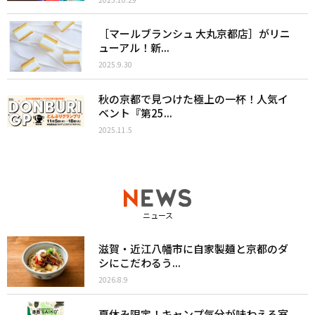
［マールブランシュ 大丸京都店］がリニ
ューアル！新...
2025.9.30
秋の京都で見つけた極上の一杯！人気イ
ベント『第25...
2025.11.5
ニュース
滋賀・近江八幡市に自家製麺と京都のダ
シにこだわるう...
2026.8.9
夏休み限定！キャンプ気分が味わえる室