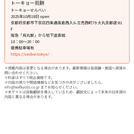
トーキョー煎餅
トーキョーせんべい
2025年10月18日 open
京都府京都市下京区四条通高倉西入ル立売西町79 大丸京都店 B1
F
阪急「烏丸駅」から地下道直結
10：00〜20：00
提携駐車場有
https://senbei.tokyo/
※掲載内容は変更となる場合があります。最新情報は各店舗・施設へ直接お
問い合わせください。
※料金はすべて税込価格です。
※内容の誤りや閉店情報などお気づきの点がございましたら、
info@leafkyoto.co.jp までお知らせください。
※本サイトは自動翻訳を導入しているため、翻訳文によって本来の日本語の
内容と異なる場合があります。