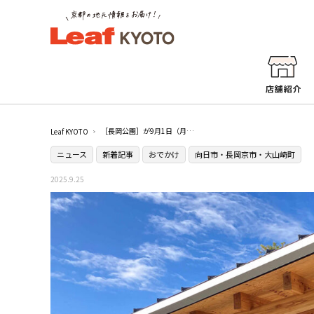
［長岡公園］が9月1日（月）にリニューアル！休憩所［fuRari］が誕生
Leaf KYOTO
ニュース
新着記事
おでかけ
向日市・長岡京市・大山崎町
2025.9.25