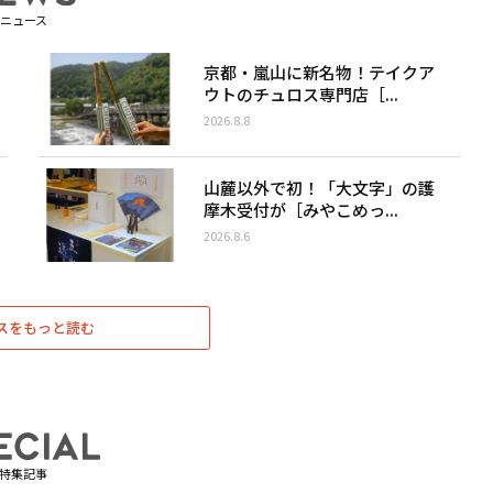
ニュース
京都・嵐山に新名物！テイクア
ウトのチュロス専門店［...
2026.8.8
山麓以外で初！「大文字」の護
摩木受付が［みやこめっ...
2026.8.6
スをもっと読む
特集記事