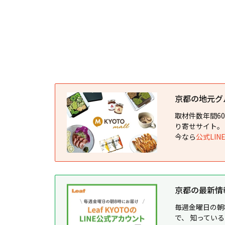
京都の地元グルメ
取材件数年間6
り寄せサイト。
今なら
公式LI
京都の最新情報が
毎週金曜日の朝
で、 知ってい