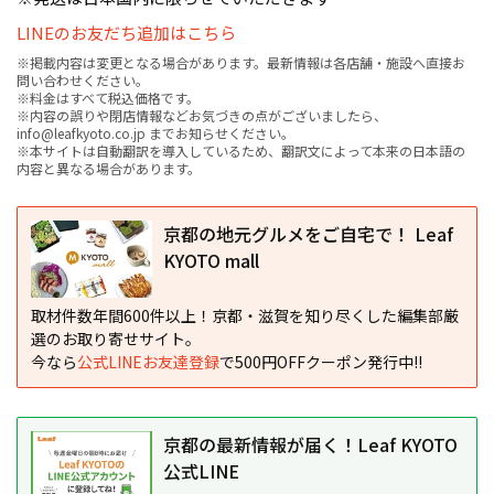
LINEのお友だち追加はこちら
※掲載内容は変更となる場合があります。最新情報は各店舗・施設へ直接お
問い合わせください。
※料金はすべて税込価格です。
※内容の誤りや閉店情報などお気づきの点がございましたら、
info@leafkyoto.co.jp までお知らせください。
※本サイトは自動翻訳を導入しているため、翻訳文によって本来の日本語の
内容と異なる場合があります。
京都の地元グルメをご自宅で！ Leaf
KYOTO mall
取材件数年間600件以上！京都・滋賀を知り尽くした編集部厳
選のお取り寄せサイト。
今なら
公式LINEお友達登録
で500円OFFクーポン発行中!!
京都の最新情報が届く！Leaf KYOTO
公式LINE