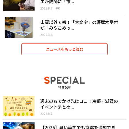
エが講師に！市...
2026.8.7
PR
山麓以外で初！「大文字」の護摩木受付
が［みやこめっ...
2026.8.6
ニュースをもっと読む
特集記事
週末のおでかけ先はココ！京都・滋賀の
イベントまとめ...
2026.8.7
【2026】暑い季節でも京都を満喫でき