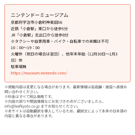
ニンテンドーミュージアム
京都府宇治市小倉町神楽田56
近鉄「小倉駅」東口から徒歩5分
JR「小倉駅」北出口から徒歩8分
※タクシーや自家用車・バイク・自転車での来館は不可
10：00〜19：00
火曜休（祝日の場合は翌日）、他年末年始（12月30日〜1月3
日）休
駐車場無
https://museum.nintendo.com/
※掲載内容は変更となる場合があります。最新情報は各店舗・施設へ直接お
問い合わせください。
※料金はすべて税込価格です。
※内容の誤りや閉店情報などお気づきの点がございましたら、
info@leafkyoto.co.jp までお知らせください。
※本サイトは自動翻訳を導入しているため、翻訳文によって本来の日本語の
内容と異なる場合があります。