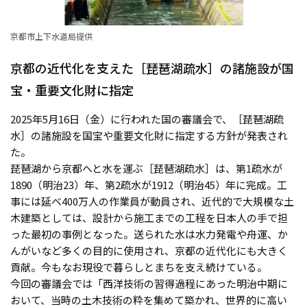
京都市上下水道局提供
京都の近代化を支えた［琵琶湖疏水］の諸施設が国
宝・重要文化財に指定
2025年5月16日（金）に行われた国の審議会で、［琵琶湖疏
水］の諸施設を国宝や重要文化財に指定する方針が発表され
た。
琵琶湖から京都へと水を運ぶ［琵琶湖疏水］は、第1疏水が
1890（明治23）年、第2疏水が1912（明治45）年に完成。工
事には延べ400万人の作業員が動員され、近代的で大規模な土
木建築としては、設計から施工までの工程を日本人の手で担
った最初の事例となった。送られた水は水力発電や舟運、か
んがいなど多くの目的に使用され、京都の近代化にも大きく
貢献。今もなお現役で暮らしとまちを支え続けている。
今回の審議会では「西洋技術の習得過程にあった明治中期に
おいて、当時の土木技術の粋を集めて築かれ、世界的に高い