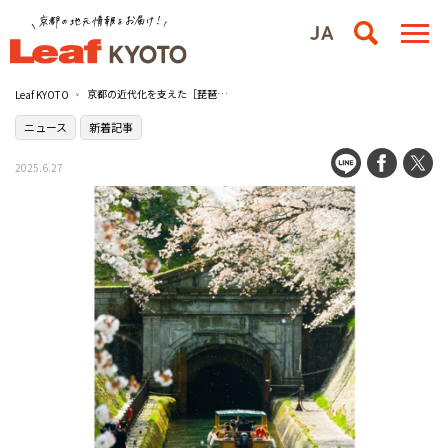
京都の近代化を支えた［琵琶湖疏水］の諸施設が国宝・重要文化財に指定
Leaf KYOTO
ニュース
新着記事
2025.6.27