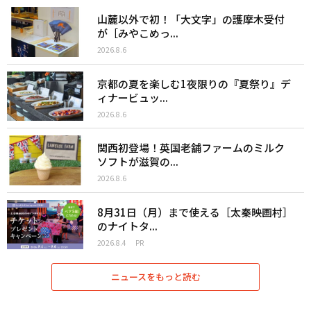
山麓以外で初！「大文字」の護摩木受付
が［みやこめっ...
2026.8.6
京都の夏を楽しむ1夜限りの『夏祭り』デ
ィナービュッ...
2026.8.6
関西初登場！英国老舗ファームのミルク
ソフトが滋賀の...
2026.8.6
8月31日（月）まで使える［太秦映画村］
のナイトタ...
2026.8.4
PR
ニュースをもっと読む