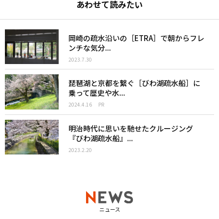
あわせて読みたい
岡崎の疏水沿いの［ETRA］で朝からフレ
ンチな気分...
2023.7.30
琵琶湖と京都を繋ぐ［びわ湖疏水船］に
乗って歴史や水...
2024.4.16
PR
明治時代に思いを馳せたクルージング
『びわ湖疏水船』...
2023.2.20
ニュース