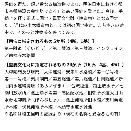
評価を得た、類い希なる構造物であり、明治日本における都
市基盤施設の金字塔である」と高い評価を受けた。今後、手
続きを経て正式に国宝・重要文化財（建造物）となる予定
だ。 近代の土木構造物としては初の国宝指定。まち歩きの途
中で、その技と建築美を感じてみて。
【国宝に指定されるもの 5か所（4所、1基）】
第一隧道（ずいどう）／第二隧道／第三隧道／インクライン
／南禅寺水路閣
【重要文化財に指定されるもの 24か所（16所、4基、4棟）】
大津閘門及び堰門／大津運河／安朱川水路橋／第一〇号橋／
第一一号橋／夷川閘門／第五隧道／第六隧道／日岡隧道／新
旧両水連絡洗堰（あらいぜき ）／合流隧道／蹴上放水所／七
瀬川放水所／蹴上浄水場第一高区配水池／旧御所水道大日山
水源地喞筒所（ぽんぷしょ）／蹴上発電所旧本館／夷川発電
所本館／伏見発電所本館／本願寺水道水源池
※名称は竣工当時の記録より（現在の名称と異なるもの有）