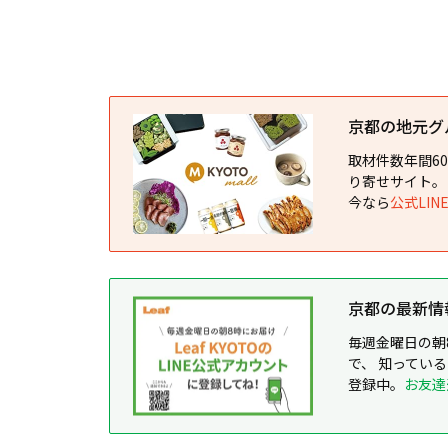
京都の地元グルメ
取材件数年間6
り寄せサイト。
今なら
公式LI
京都の最新情報が
毎週金曜日の朝
で、 知ってい
登録中。
お友達