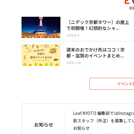
注
［ニデック京都タワー］の屋上
で初開催！幻想的なシャ...
2026.8.4
週末のおでかけ先はココ！京
都・滋賀のイベントまとめ...
2026.7.30
イベント
Leaf KYOTO 編集部ではIn
影スタッフ（外注）を募集して
お知らせ
お知らせ