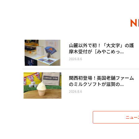
山麓以外で初！「大文字」の護
摩木受付が［みやこめっ...
2026.8.6
関西初登場！英国老舗ファーム
のミルクソフトが滋賀の...
2026.8.6
ニュー