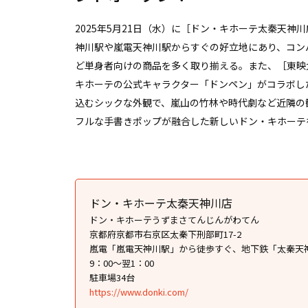
2025年5月21日（水）に［ドン・キホーテ太秦天
神川駅や嵐電天神川駅からすぐの好立地にあり、コン
ど単身者向けの商品を多く取り揃える。また、［東映
キホーテの公式キャラクター「ドンペン」がコラボし
込むシックな外観で、嵐山の竹林や時代劇など近隣の
フルな手書きポップが融合した新しいドン・キホーテ
ドン・キホーテ太秦天神川店
ドン・キホーテうずまさてんじんがわてん
京都府京都市右京区太秦下刑部町17-2
嵐電「嵐電天神川駅」から徒歩すぐ、地下鉄「太秦天
9：00～翌1：00
駐車場34台
https://www.donki.com/