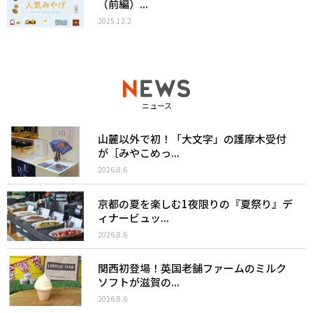
（前編）...
2025.12.2
ニュース
山麓以外で初！「大文字」の護摩木受付
が［みやこめっ...
2026.8.6
京都の夏を楽しむ1夜限りの『夏祭り』デ
ィナービュッ...
2026.8.6
関西初登場！英国老舗ファームのミルク
ソフトが滋賀の...
2026.8.6