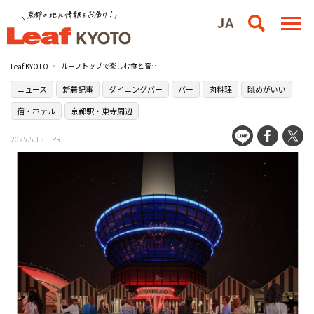
ルーフトップで楽しむ食と音楽［TOWERLAND –ROOFTOP BAR & BBQ–（タワーランド ルーフトップ バー アンド バーベキュー）］が京都タワービル屋上にオープン
Leaf KYOTO
ニュース
新着記事
ダイニングバー
バー
肉料理
眺めがいい
宿・ホテル
京都駅・東寺周辺
2025.5.13
PR