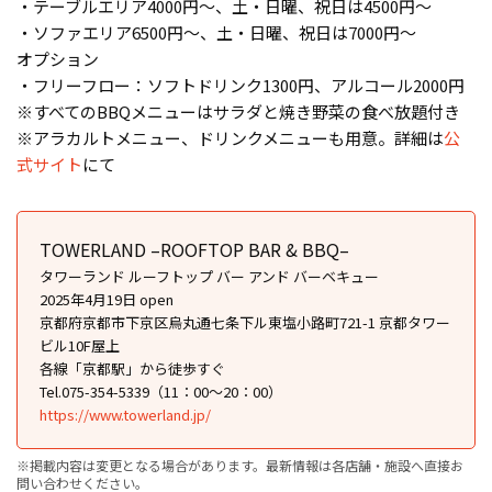
・テーブルエリア4000円～、土・日曜、祝日は4500円～
・ソファエリア6500円～、土・日曜、祝日は7000円～
オプション
・フリーフロー：ソフトドリンク1300円、アルコール2000円
※すべてのBBQメニューはサラダと焼き野菜の食べ放題付き
※アラカルトメニュー、ドリンクメニューも用意。詳細は
公
式サイト
にて
TOWERLAND –ROOFTOP BAR & BBQ–
タワーランド ルーフトップ バー アンド バーベキュー
2025年4月19日 open
京都府京都市下京区烏丸通七条下ル東塩小路町721-1 京都タワー
ビル10F屋上
各線「京都駅」から徒歩すぐ
Tel.075-354-5339（11：00～20：00）
https://www.towerland.jp/
※掲載内容は変更となる場合があります。最新情報は各店舗・施設へ直接お
問い合わせください。