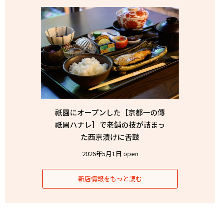
祇園にオープンした［京都一の傳
祇園ハナレ］で老舗の技が詰まっ
た西京漬けに舌鼓
2026年5月1日 open
新店情報をもっと読む