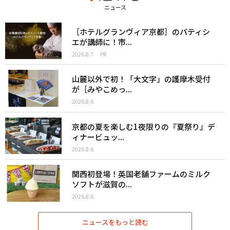
ニュース
［ホテルグランヴィア京都］のパティシ
エが講師に！市...
2026.8.7
PR
山麓以外で初！「大文字」の護摩木受付
が［みやこめっ...
2026.8.6
京都の夏を楽しむ1夜限りの『夏祭り』デ
ィナービュッ...
2026.8.6
関西初登場！英国老舗ファームのミルク
ソフトが滋賀の...
2026.8.6
ニュースをもっと読む