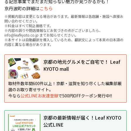
る記念事業でまだまだ知らない魅力が見つかるかも！
京丹波町の詳細は
こちら
※掲載内容は変更となる場合があります。最新情報は各店舗・施設へ直接お
問い合わせください。
※料金はすべて税込価格です。
※内容の誤りや閉店情報などお気づきの点がございましたら、
info@leafkyoto.co.jp までお知らせください。
※本サイトは自動翻訳を導入しているため、翻訳文によって本来の日本語の
内容と異なる場合があります。
京都の地元グルメをご自宅で！ Leaf
KYOTO mall
取材件数年間600件以上！京都・滋賀を知り尽くした編集部厳
選のお取り寄せサイト。
今なら
公式LINEお友達登録
で500円OFFクーポン発行中!!
京都の最新情報が届く！Leaf KYOTO
公式LINE