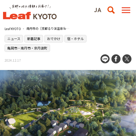
南丹市の［京都るり渓温泉 for REST RESORT］が来春リニューアル！遊びが詰まった充実の温泉リゾートに一新
Leaf KYOTO
ニュース
新着記事
おでかけ
宿・ホテル
亀岡市・南丹市・京丹波町
2024.12.17