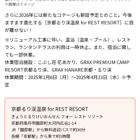
※画像はイメージ
さらに2026年には新たなコテージも新設予定とのこと。今後
ますます進化する［京都るり渓温泉 for REST RESORT］に目
が離せない！
※リニューアル工事に伴い、温浴（温泉・プール）、レスト
ラン、ランタンテラスの利用は一時休止。また、宿泊に関し
ても一部休業。
休業宿泊施設：こぶし荘 花あかり、GRAX PREMIUM CAMP
RESORT京都るり渓、GRAX HANARE京都・るり渓
休業期間：2025年1月6日（月）〜2025年4月23日（水）※予
定
京都るり渓温泉 for REST RESORT
きょうとるりけいおんせん フォー レスト リゾート
京都府南丹市園部町大河内広谷1-14
JR「園部駅」から無料送迎バスで約30分
各線「京都駅」から車で約1時間