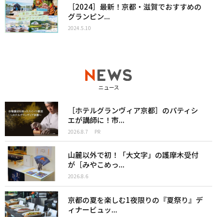
［2024］最新！京都・滋賀でおすすめの
グランピン...
2024.5.10
ニュース
［ホテルグランヴィア京都］のパティシ
エが講師に！市...
2026.8.7
PR
山麓以外で初！「大文字」の護摩木受付
が［みやこめっ...
2026.8.6
京都の夏を楽しむ1夜限りの『夏祭り』デ
ィナービュッ...