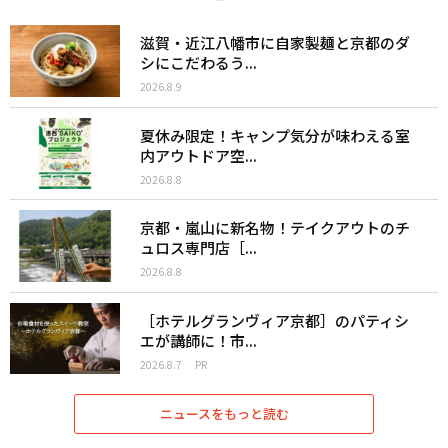
滋賀・近江八幡市に自家製麺と京都のダ
シにこだわるう...
2026.8.9
夏休み限定！キャンプ気分が味わえる室
内アウトドア空...
2026.8.8
京都・嵐山に新名物！テイクアウトのチ
ュロス専門店［...
2026.8.8
［ホテルグランヴィア京都］のパティシ
エが講師に！市...
2026.8.7
PR
ニュースをもっと読む