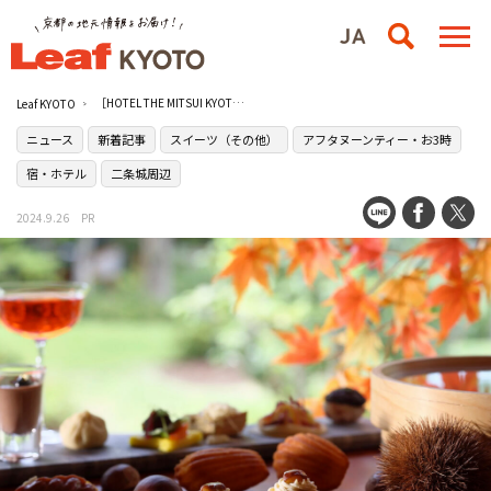
［HOTEL THE MITSUI KYOTO（ホテル ザ ミツイ キョウト）］に京丹波の恵みを堪能できる京丹波栗アフタヌーンティーが登場！
Leaf KYOTO
ニュース
新着記事
スイーツ（その他）
アフタヌーンティー・お3時
宿・ホテル
二条城周辺
2024.9.26
PR