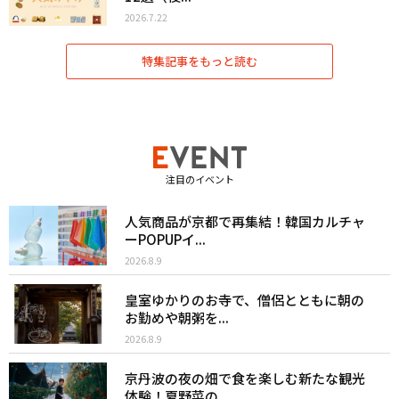
2026.7.22
特集記事をもっと読む
注目のイベント
人気商品が京都で再集結！韓国カルチャ
ーPOPUPイ...
2026.8.9
皇室ゆかりのお寺で、僧侶とともに朝の
お勤めや朝粥を...
2026.8.9
京丹波の夜の畑で食を楽しむ新たな観光
体験！夏野菜の...