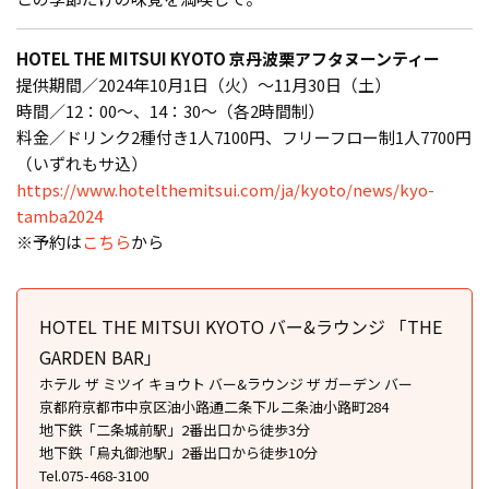
HOTEL THE MITSUI KYOTO 京丹波栗アフタヌーンティー
提供期間／2024年10月1日（火）～11月30日（土）
時間／12：00～、14：30～（各2時間制）
料金／ドリンク2種付き1人7100円、フリーフロー制1人7700円
（いずれもサ込）
https://www.hotelthemitsui.com/ja/kyoto/news/kyo-
tamba2024
※予約は
こちら
から
HOTEL THE MITSUI KYOTO バー&ラウンジ 「THE
GARDEN BAR」
ホテル ザ ミツイ キョウト バー&ラウンジ ザ ガーデン バー
京都府京都市中京区油小路通二条下ル二条油小路町284
地下鉄「二条城前駅」2番出口から徒歩3分
地下鉄「烏丸御池駅」2番出口から徒歩10分
Tel.075-468-3100