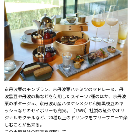
京丹波栗のモンブラン、京丹波栗ハチミツのマドレーヌ、丹
波黒豆や丹波の梅などを使用したスイーツ7種のほか、京丹波
栗のポタージュ、京丹波町産ハタケシメジと和知黒枝豆のキ
ッシュなどのセイボリーも充実。［TWG］社製の紅茶やオリ
ジナルモクテルなど、20種以上のドリンクをフリーフローで楽
しむことが出来る。
この季節だけの味覚を満喫して。