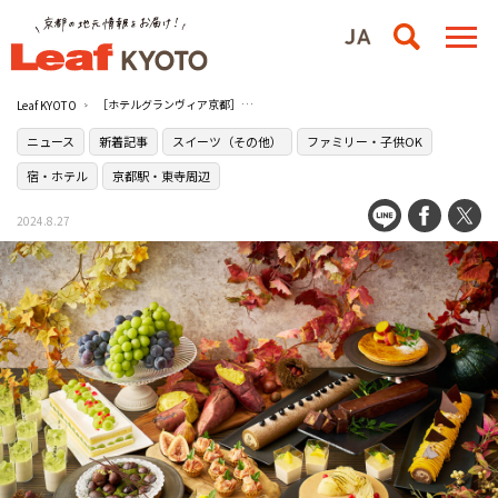
［ホテルグランヴィア京都］で京都老舗のお茶と秋の味覚が織りなすスイーツバイキングを堪能
Leaf KYOTO
ニュース
新着記事
スイーツ（その他）
ファミリー・子供OK
宿・ホテル
京都駅・東寺周辺
2024.8.27