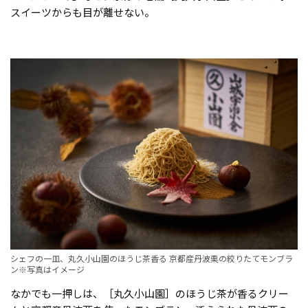
スイーツからも目が離せない。
シェフの一皿、丸久小山園のほうじ茶香る 京都産丹波栗の絞りたてモンブラ
ン※写真はイメージ
なかでも一押しは、［丸久小山園］のほうじ茶が香るクリー