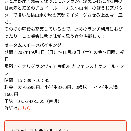
ムと京都産丹波栗を使ったモンブラン。添えられた丹波栗の
甘露煮と紅葉のチュイール、［丸久小山園］のほうじ茶パウ
ダーで描いた枯山水が秋の京都をイメージさせる上品な一皿
だ。
そのほか軽食も充実しているので、遅めのランチ利用にもぴ
ったり。この機会に秋の味覚を思う存分堪能して！
オータムスイーツバイキング
期間／2024年9月1日（日）～11月30日（土）の金〜日曜、祝
日
場所／ホテルグランヴィア京都2F カフェレストラン［ル・タ
ン］
時間／15：30～16：45
料金／大人6500円、小学生3200円、3歳以上～小学生未満
1600円
予約／075-342-5525（直通）
詳細は
こちら
カフェレストラン ル・タン