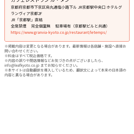
京都府京都市下京区烏丸通塩小路下ル JR京都駅中央口 ホテルグ
ランヴィア京都2F
JR「京都駅」直結
全席禁煙
完全個室無
駐車場有（京都駅ビルと共通）
https://www.granvia-kyoto.co.jp/restaurant/letemps/
※掲載内容は変更となる場合があります。最新情報は各店舗・施設へ直接お
問い合わせください。
※料金はすべて税込価格です。
※内容の誤りや閉店情報などお気づきの点がございましたら、
info@leafkyoto.co.jp までお知らせください。
※本サイトは自動翻訳を導入しているため、翻訳文によって本来の日本語の
内容と異なる場合があります。