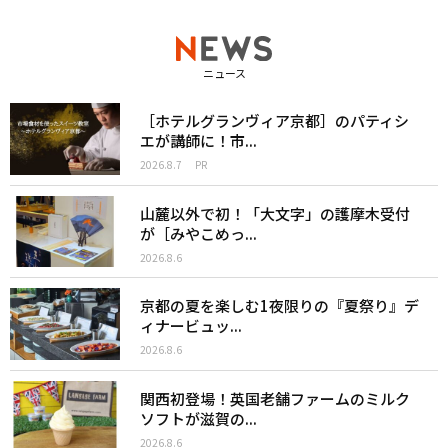
ニュース
［ホテルグランヴィア京都］のパティシ
エが講師に！市...
2026.8.7
PR
山麓以外で初！「大文字」の護摩木受付
が［みやこめっ...
2026.8.6
京都の夏を楽しむ1夜限りの『夏祭り』デ
ィナービュッ...
2026.8.6
関西初登場！英国老舗ファームのミルク
ソフトが滋賀の...
2026.8.6