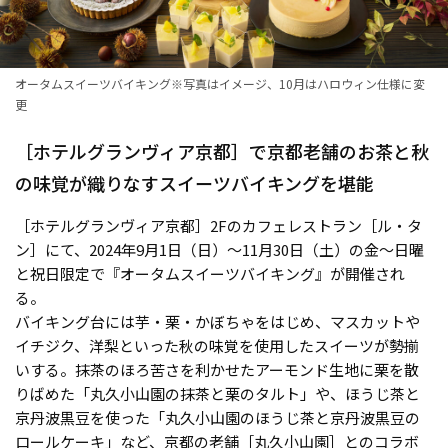
オータムスイーツバイキング※写真はイメージ、10月はハロウィン仕様に変
更
［ホテルグランヴィア京都］で京都老舗のお茶と秋
の味覚が織りなすスイーツバイキングを堪能
［ホテルグランヴィア京都］2Fのカフェレストラン［ル・タ
ン］にて、2024年9月1日（日）〜11月30日（土）の金〜日曜
と祝日限定で『オータムスイーツバイキング』が開催され
る。
バイキング台には芋・栗・かぼちゃをはじめ、マスカットや
イチジク、洋梨といった秋の味覚を使用したスイーツが勢揃
いする。抹茶のほろ苦さを利かせたアーモンド生地に栗を散
りばめた「丸久小山園の抹茶と栗のタルト」や、ほうじ茶と
京丹波黒豆を使った「丸久小山園のほうじ茶と京丹波黒豆の
ロールケーキ」など、京都の老舗［丸久小山園］とのコラボ