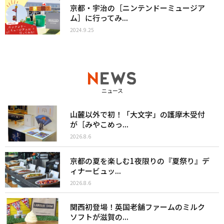
京都・宇治の［ニンテンドーミュージア
ム］に行ってみ...
2024.9.25
ニュース
山麓以外で初！「大文字」の護摩木受付
が［みやこめっ...
2026.8.6
京都の夏を楽しむ1夜限りの『夏祭り』デ
ィナービュッ...
2026.8.6
関西初登場！英国老舗ファームのミルク
ソフトが滋賀の...