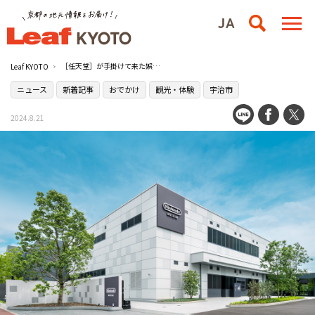
［任天堂］が手掛けて来た娯楽の歴史を知って体験できる施設［ニンテンドーミュージアム］が京都・宇治に10月2日（水）開館！
Leaf KYOTO
ニュース
新着記事
おでかけ
観光・体験
宇治市
2024.8.21