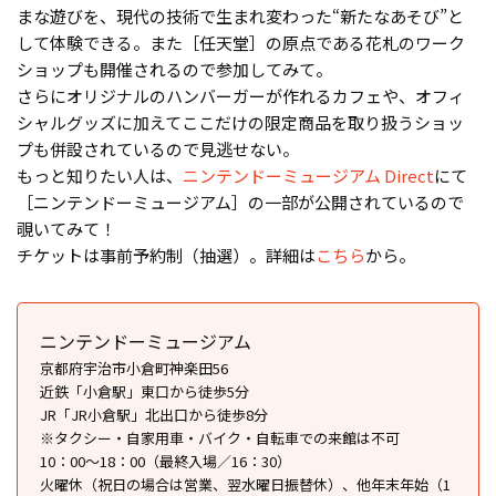
まな遊びを、現代の技術で生まれ変わった“新たなあそび”と
して体験できる。また［任天堂］の原点である花札のワーク
ショップも開催されるので参加してみて。
さらにオリジナルのハンバーガーが作れるカフェや、オフィ
シャルグッズに加えてここだけの限定商品を取り扱うショッ
プも併設されているので見逃せない。
もっと知りたい人は、
ニンテンドーミュージアム Direct
にて
［ニンテンドーミュージアム］の一部が公開されているので
覗いてみて！
チケットは事前予約制（抽選）。詳細は
こちら
から。
ニンテンドーミュージアム
京都府宇治市小倉町神楽田56
近鉄「小倉駅」東口から徒歩5分
JR「JR小倉駅」北出口から徒歩8分
※タクシー・自家用車・バイク・自転車での来館は不可
10：00～18：00（最終入場／16：30）
火曜休（祝日の場合は営業、翌水曜日振替休）、他年末年始（1