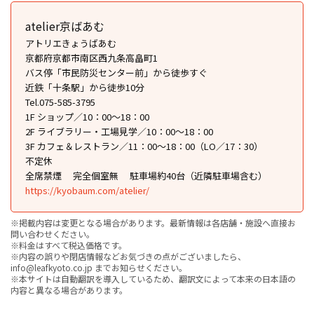
atelier京ばあむ
アトリエきょうばあむ
京都府京都市南区西九条高畠町1
バス停「市民防災センター前」から徒歩すぐ
近鉄「十条駅」から徒歩10分
Tel.075-585-3795
1F ショップ／10：00～18：00
2F ライブラリー・工場見学／10：00～18：00
3F カフェ＆レストラン／11：00～18：00（LO／17：30）
不定休
全席禁煙
完全個室無
駐車場約40台（近隣駐車場含む）
https://kyobaum.com/atelier/
※掲載内容は変更となる場合があります。最新情報は各店舗・施設へ直接お
問い合わせください。
※料金はすべて税込価格です。
※内容の誤りや閉店情報などお気づきの点がございましたら、
info@leafkyoto.co.jp までお知らせください。
※本サイトは自動翻訳を導入しているため、翻訳文によって本来の日本語の
内容と異なる場合があります。