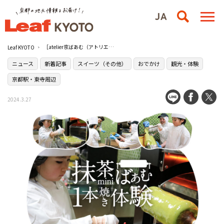
［atelier京ばあむ（アトリエきょうばあむ）］で宇治抹茶を使用したバームクーヘン作り体験プログラムが4月12日（金）よりスタート！
Leaf KYOTO
ニュース
新着記事
スイーツ（その他）
おでかけ
観光・体験
京都駅・東寺周辺
2024.3.27