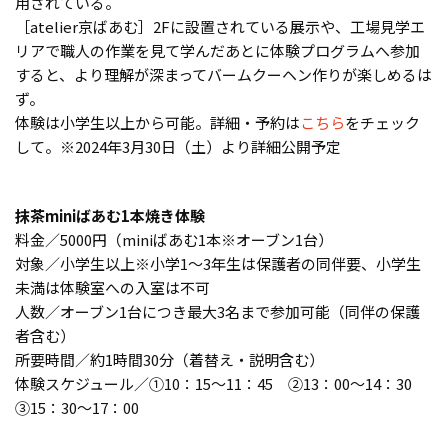
用されている。
［atelier京ばあむ］2Fに設置されている展示や、工場見学エ
リアで職人の作業を見て学んだあとに体験プログラムへ参加
すると、より理解が深まってバームクーヘン作りが楽しめるは
ず。
体験は小学生以上から可能。詳細・予約は
こちら
をチェック
して。※2024年3月30日（土）より詳細公開予定
抹茶miniばあむ1本焼き体験
料金／5000円（miniばあむ1本※オーブン1台）
対象／小学生以上※小学1～3年生は保護者の同伴要、小学生
未満は体験室への入室は不可
人数／オーブン1台につき最大3名まで参加可能（同伴の保護
者含む）
所要時間／約1時間30分（着替え・説明含む）
体験スケジュール／①10：15～11：45 ②13：00～14：30
③15：30～17：00