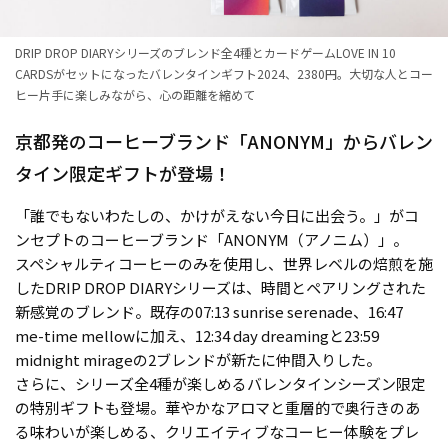
DRIP DROP DIARYシリーズのブレンド全4種とカードゲームLOVE IN 10
CARDSがセットになったバレンタインギフト2024、2380円。大切な人とコー
ヒー片手に楽しみながら、心の距離を縮めて
京都発のコーヒーブランド「ANONYM」からバレン
タイン限定ギフトが登場！
「誰でもないわたしの、かけがえない今日に出会う。」がコ
ンセプトのコーヒーブランド「ANONYM（アノニム）」。
スペシャルティコーヒーのみを使用し、世界レベルの焙煎を施
したDRIP DROP DIARYシリーズは、時間とペアリングされた
新感覚のブレンド。既存の07:13 sunrise serenade、16:47
me-time mellowに加え、12:34 day dreamingと23:59
midnight mirageの2ブレンドが新たに仲間入りした。
さらに、シリーズ全4種が楽しめるバレンタインシーズン限定
の特別ギフトも登場。華やかなアロマと重層的で奥行きのあ
る味わいが楽しめる、クリエイティブなコーヒー体験をプレ