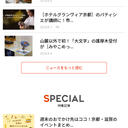
2026.8.8
［ホテルグランヴィア京都］のパティシ
エが講師に！市...
2026.8.7
PR
山麓以外で初！「大文字」の護摩木受付
が［みやこめっ...
2026.8.6
ニュースをもっと読む
特集記事
週末のおでかけ先はココ！京都・滋賀の
イベントまとめ...