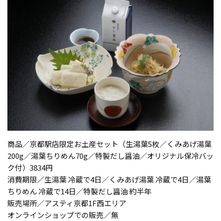
商品／京都駅店限定お土産セット（生湯葉5枚／くみあげ湯葉
200g／湯葉ちりめん70g／特製だし醤油／オリジナル保冷バッ
ク付）3834円
消費期限／生湯葉 冷蔵で4日／くみあげ湯葉 冷蔵で4日／湯葉
ちりめん 冷蔵で14日／特製だし醤油 約半年
販売場所／アスティ京都1F西エリア
オンラインショップでの販売／無