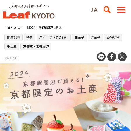
［2024］京都駅周辺で買える京都限定お土産16選
Leaf KYOTO
新着記事
特集
スイーツ（その他）
和菓子
洋菓子
お買い物
手土産
京都駅・東寺周辺
2024.2.13