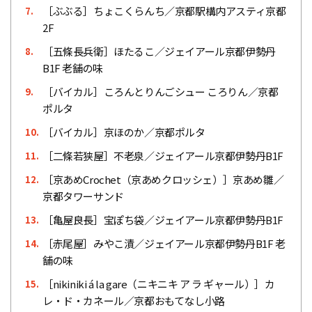
［ぶぶる］ちょこくらんち／京都駅構内アスティ京都
7.
2F
［五條長兵衛］ほたるこ／ジェイアール京都伊勢丹
8.
B1F 老舗の味
［バイカル］ころんとりんごシュー ころりん／京都
9.
ポルタ
［バイカル］京ほのか／京都ポルタ
10.
［二條若狭屋］不老泉／ジェイアール京都伊勢丹B1F
11.
［京あめCrochet（京あめクロッシェ）］京あめ雛／
12.
京都タワーサンド
［亀屋良長］宝ぽち袋／ジェイアール京都伊勢丹B1F
13.
［赤尾屋］みやこ漬／ジェイアール京都伊勢丹B1F 老
14.
舗の味
［nikiniki á la gare（ニキニキ ア ラ ギャール）］カ
15.
レ・ド・カネール／京都おもてなし小路