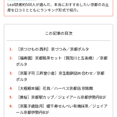
Leaf読者約500人が選んだ、本当におすすめしたい京都のお土
産を口コミとともにランキング形式で紹介。
この記事の目次
［京つけもの 西利］京づつみ／京都ポルタ
1.
［福寿園］京都銘茶セット（賀茂川と五条橋）／京都
2.
ポルタ
［京菓子司 三昇堂小倉］京生麸餅詰め合わせ／京都
3.
ポルタ
［大極殿本舗］花背／ハーベス京都店 京銘館
4.
［黄桜］京都駅カップ／ジェイアール京都伊勢丹B1F
5.
［京菓子處鼓月］姫千寿せんべい有機抹茶／ジェイア
6.
ール京都伊勢丹B1F