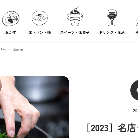
おかず
米・パン・麺
スイーツ・お菓子
ドリンク・お酒
都「カレー」厳選4選～
20
［2023］名