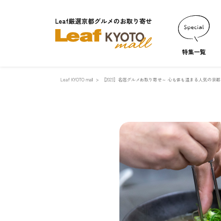
Leaf厳選京都グルメのお取り寄せ
特集一覧
Leaf KYOTO mall
［2023］名店グルメお取り寄せ～ 心も体も温まる人気の京