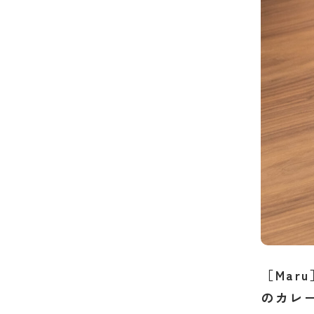
［Ma
のカレ