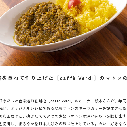
を重ねて作り上げた［caffè Verdi］のマトン
きだった自家焙煎珈琲店［caffé Verdi］のオーナー続木さんが、年間
続け、オリジナルレシピである冷凍マトンのキーマカリーを誕生させた
めた玉ねぎと、挽きたてでクセの少ないマトンが深い味わいを醸し出す
を使用し、まろやかな日本人好みの味に仕上げている。カレー好きなら