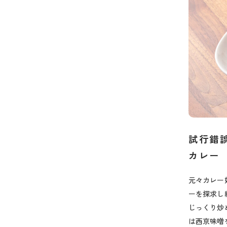
試行錯誤
カレー
元々カレー好
ーを探求し
じっくり炒
は西京味噌