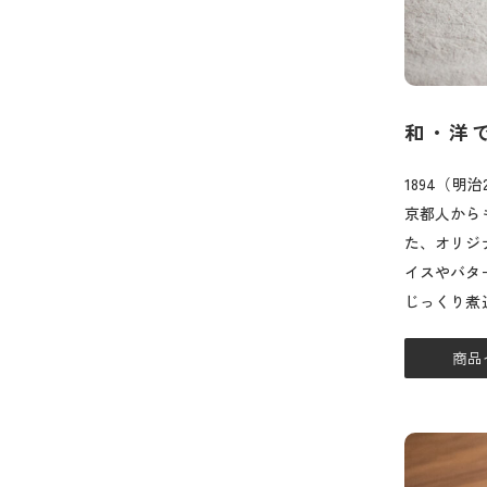
和・洋
1894（
京都人から
た、オリジ
イスやバタ
じっくり煮
商品