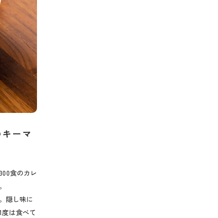
のキーマ
300食のカレ
。
。隠し味に
1度は食べて