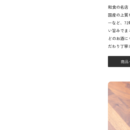
和食の名店［
国産の上質
ーなど、7
い旨みでま
どのお酒に
だわり丁寧
商品