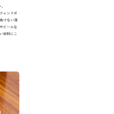
ン。
フォンドボ
に負けない深
やビールな
い材料にこ