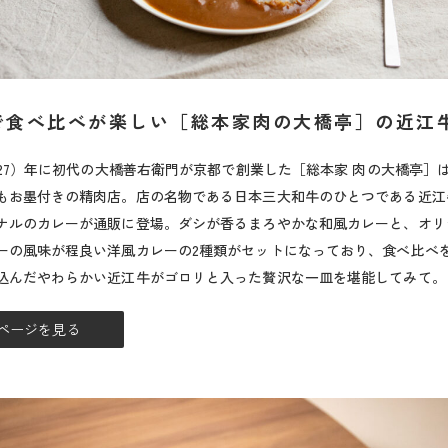
で食べ比べが楽しい［総本家肉の大橋亭］の近江
明治27）年に初代の大橋善右衛門が京都で創業した［総本家 肉の大橋亭］
もお墨付きの精肉店。店の名物である日本三大和牛のひとつである近江
ナルのカレーが通販に登場。ダシが香るまろやかな和風カレーと、オリ
ーの風味が程良い洋風カレーの2種類がセットになっており、食べ比べ
込んだやわらかい近江牛がゴロリと入った贅沢な一皿を堪能してみて。
ページを見る