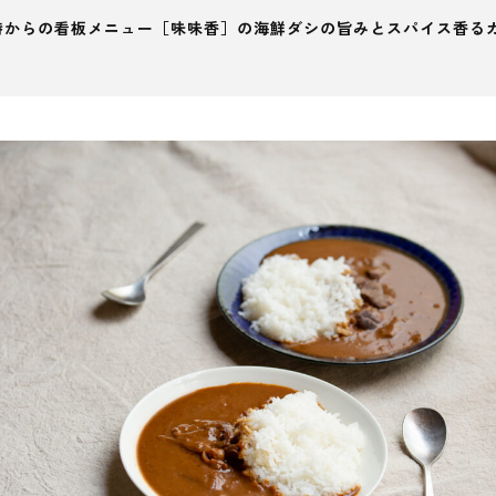
時からの看板メニュー［味味香］の海鮮ダシの旨みとスパイス香る