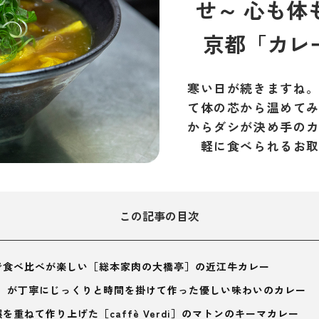
せ～ 心も体
京都「カレ
寒い日が続きますね
て体の芯から温めて
からダシが決め手の
軽に食べられるお
この記事の目次
で食べ比べが楽しい［総本家肉の大橋亭］の近江牛カレー
ru］が丁寧にじっくりと時間を掛けて作った優しい味わいのカレー
を重ねて作り上げた［caffè Verdi］のマトンのキーマカレー