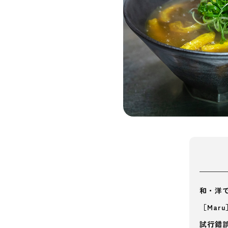
和・洋
［Ma
試行錯誤