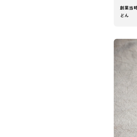
創業当
どん