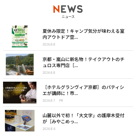
ニュース
夏休み限定！キャンプ気分が味わえる室
内アウトドア空...
2026.8.8
京都・嵐山に新名物！テイクアウトのチ
ュロス専門店［...
2026.8.8
［ホテルグランヴィア京都］のパティシ
エが講師に！市...
2026.8.7
PR
山麓以外で初！「大文字」の護摩木受付
が［みやこめっ...
2026.8.6