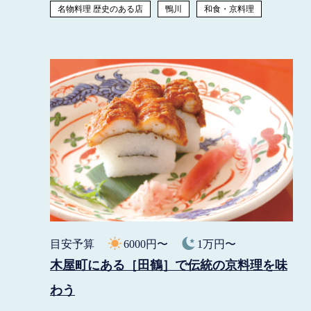
名物料理 歴史のある店
鴨川
和食・京料理
目安予算
6000円〜
1万円〜
木屋町にある［田鶴］で伝統の京料理を味
わう