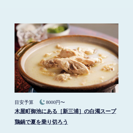
目安予算
8000円〜
木屋町御池にある［新三浦］の白濁スープ
鶏鍋で夏を乗り切ろう