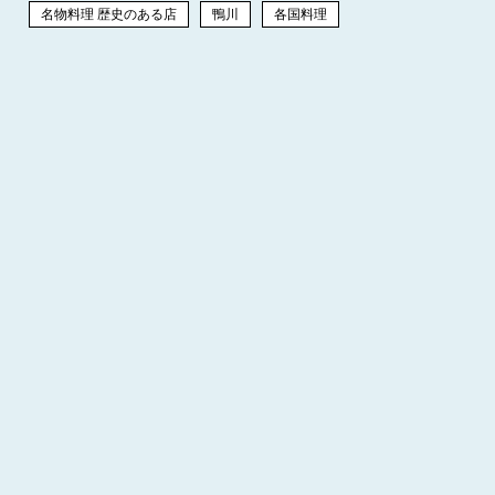
名物料理 歴史のある店
鴨川
各国料理