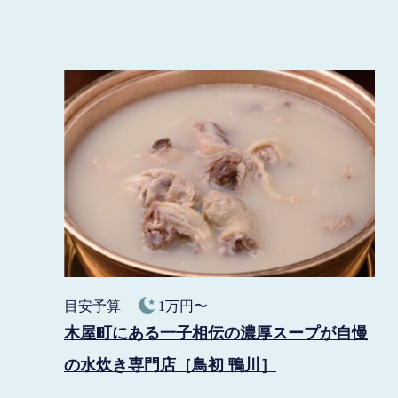
目安予算
1万円〜
木屋町にある一子相伝の濃厚スープが自慢
の水炊き専門店［鳥初 鴨川］