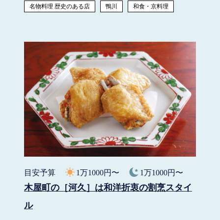
名物料理 歴史のある店
鴨川
和食・京料理
目安予算
1万1000円〜
1万1000円〜
木屋町の［河久］は和洋折衷の割烹スタイ
ル