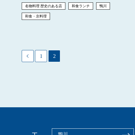
名物料理 歴史のある店
和食ランチ
鴨川
和食・京料理
1
2
鴨川