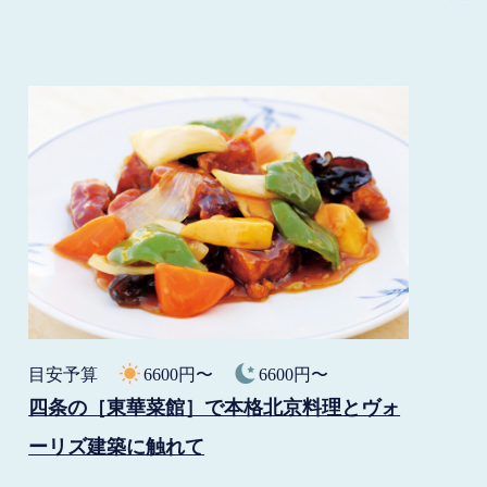
目安予算
6600円〜
6600円〜
四条の［東華菜館］で本格北京料理とヴォ
ーリズ建築に触れて