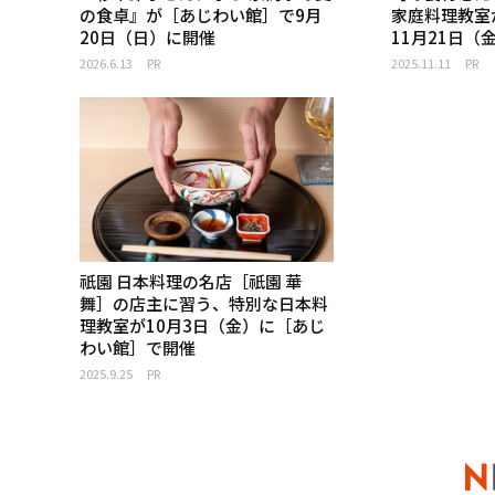
の食卓』が［あじわい館］で9月
家庭料理教室
20日（日）に開催
11月21日（
2026.6.13
PR
2025.11.11
PR
祇園 日本料理の名店［祇園 華
舞］の店主に習う、特別な日本料
理教室が10月3日（金）に［あじ
わい館］で開催
2025.9.25
PR