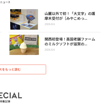
ニュース
山麓以外で初！「大文字」の護
摩木受付が［みやこめっ...
2026.8.6
関西初登場！英国老舗ファーム
のミルクソフトが滋賀の...
2026.8.6
スをもっと読む
特集記事