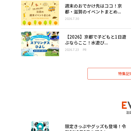
週末のおでかけ先はココ！京
都・滋賀のイベントまとめ...
2026.7.30
【2026】京都で子どもと1日遊
ぶならここ！水遊び...
2026.7.23
PR
特集記
注
限定きっぷやグッズも登場！令