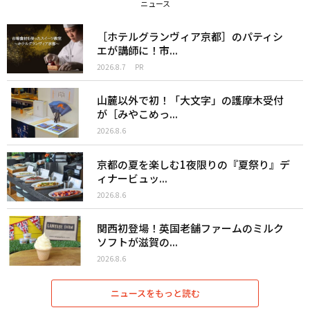
ニュース
［ホテルグランヴィア京都］のパティシ
エが講師に！市...
2026.8.7
PR
山麓以外で初！「大文字」の護摩木受付
が［みやこめっ...
2026.8.6
京都の夏を楽しむ1夜限りの『夏祭り』デ
ィナービュッ...
2026.8.6
関西初登場！英国老舗ファームのミルク
ソフトが滋賀の...
2026.8.6
ニュースをもっと読む