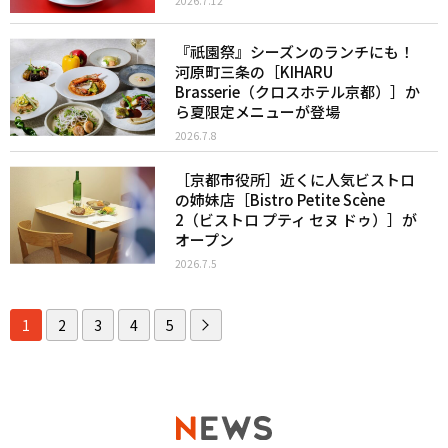
2026.7.12
『祇園祭』シーズンのランチにも！
河原町三条の［KIHARU
Brasserie（クロスホテル京都）］か
ら夏限定メニューが登場
2026.7.8
［京都市役所］近くに人気ビストロ
の姉妹店［Bistro Petite Scène
2（ビストロ プティ セヌ ドゥ）］が
オープン
2026.7.5
1
2
3
4
5