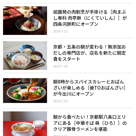
祇園発の肉割烹が手掛ける［肉まぶ
し専科 肉亭新（にくていしん）］が
四条河原町にオープン
2026.7.22
京都・五条の朝が変わる！無添加お
だしの専門店が、店名を新たに朝定
食をスタート
2026.7.20
朝8時からスパイスカレーとおばん
ざいが楽しめる［彼TOおばんざい］
が今出川にオープン
2026.7.19
朝から食べたい！京都駅八条口エリ
アにある［中華そば 尋（ひろ）］の
クリア豚骨ラーメンを堪能