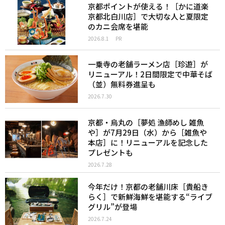
京都ポイントが使える！［かに道楽
京都北白川店］で大切な人と夏限定
のカニ会席を堪能
2026.8.1
PR
一乗寺の老舗ラーメン店［珍遊］が
リニューアル！2日間限定で中華そば
（並）無料券進呈も
2026.7.30
京都・烏丸の［夢処 漁師めし 雑魚
や］が7月29日（水）から［雑魚や
本店］に！リニューアルを記念した
プレゼントも
2026.7.28
今年だけ！京都の老舗川床［貴船き
らく］で新鮮海鮮を堪能する“ライブ
グリル”が登場
2026.7.24