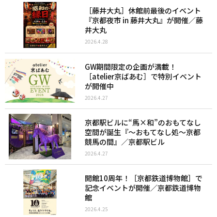
［藤井大丸］休館前最後のイベント
『京都夜市 in 藤井大丸』が開催／藤
井大丸
2026.4.28
GW期間限定の企画が満載！
［atelier京ばあむ］で特別イベント
が開催中
2026.4.27
京都駅ビルに“馬×和”のおもてなし
空間が誕生『～おもてなし処～京都
競馬の間』／京都駅ビル
2026.4.27
開館10周年！［京都鉄道博物館］で
記念イベントが開催／京都鉄道博物
館
2026.4.25