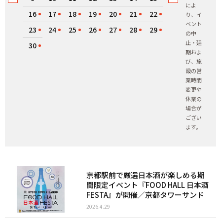
によ
16
17
18
19
20
21
22
り、イ
ベント
23
24
25
26
27
28
29
の中
止・延
30
期およ
び、施
設の営
業時間
変更や
休業の
場合が
ござい
ます。
京都駅前で厳選日本酒が楽しめる期
間限定イベント『FOOD HALL 日本酒
FESTA』が開催／京都タワーサンド
2026.4.29