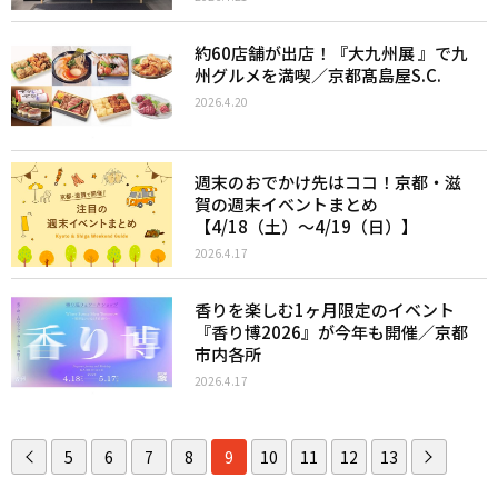
約60店舗が出店！『大九州展 』で九
州グルメを満喫／京都髙島屋S.C.
2026.4.20
週末のおでかけ先はココ！京都・滋
賀の週末イベントまとめ
【4/18（土）〜4/19（日）】
2026.4.17
香りを楽しむ1ヶ月限定のイベント
『香り博2026』が今年も開催／京都
市内各所
2026.4.17
5
6
7
8
9
10
11
12
13