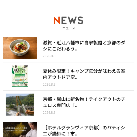
ニュース
滋賀・近江八幡市に自家製麺と京都のダ
シにこだわるう...
2026.8.9
夏休み限定！キャンプ気分が味わえる室
内アウトドア空...
2026.8.8
京都・嵐山に新名物！テイクアウトのチ
ュロス専門店［...
2026.8.8
［ホテルグランヴィア京都］のパティシ
エが講師に！市...