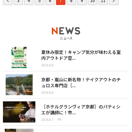
3
4
5
6
7
8
9
10
11
ニュース
夏休み限定！キャンプ気分が味わえる室
内アウトドア空...
2026.8.8
京都・嵐山に新名物！テイクアウトのチ
ュロス専門店［...
2026.8.8
［ホテルグランヴィア京都］のパティシ
エが講師に！市...
2026.8.7
PR