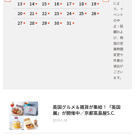
13
14
15
16
17
18
19
によ
り、イ
20
21
22
23
24
25
26
ベント
の中
27
28
29
30
31
止・延
期およ
び、施
設の営
業時間
変更や
休業の
場合が
ござい
ます。
英国グルメ＆雑貨が集結！『英国
展』が開催中／京都髙島屋S.C.
2026.5.28