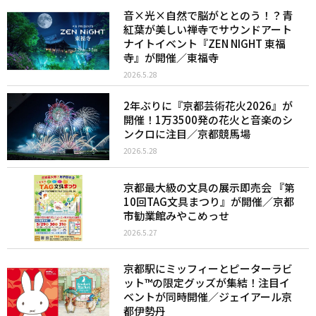
音×光×自然で脳がととのう！？青
紅葉が美しい禅寺でサウンドアート
ナイトイベント『ZEN NIGHT 東福
寺』が開催／東福寺
2026.5.28
2年ぶりに『京都芸術花火2026』が
開催！1万3500発の花火と音楽のシ
ンクロに注目／京都競馬場
2026.5.28
京都最大級の文具の展示即売会 『第
10回TAG文具まつり』が開催／京都
市勧業館みやこめっせ
2026.5.27
京都駅にミッフィーとピーターラビ
ット™︎の限定グッズが集結！注目イ
ベントが同時開催／ジェイアール京
都伊勢丹