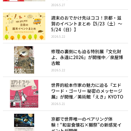
2026.5.27
週末のおでかけ先はココ！京都・滋
賀のイベントまとめ【5/23（土）〜
5/24（日）】
2026.5.22
修理の裏側にも迫る特別展『文化財
よ、永遠に2026』が開催中／泉屋博
古館
2026.5.22
世界的絵本作家の魅力に迫る『エド
ワード・ゴーリー 秘密のメッセージ
展』が開催／美術館「えき」KYOTO
2026.5.21
京都で世界唯一のペアリング体
験！“和宙食懐石×獺祭”の新感覚イ
ベントが開催