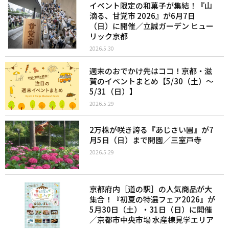
イベント限定の和菓子が集結！『山
滴る、甘党市 2026』が6月7日
（日）に開催／立誠ガーデン ヒュー
リック京都
2026.5.30
週末のおでかけ先はココ！京都・滋
賀のイベントまとめ【5/30（土）〜
5/31（日）】
2026.5.29
2万株が咲き誇る『あじさい園』が7
月5日（日）まで開園／三室戸寺
2026.5.29
京都府内［道の駅］の人気商品が大
集合！『初夏の特選フェア2026』が
5月30日（土）・31日（日）に開催
／京都市中央市場 水産棟見学エリア