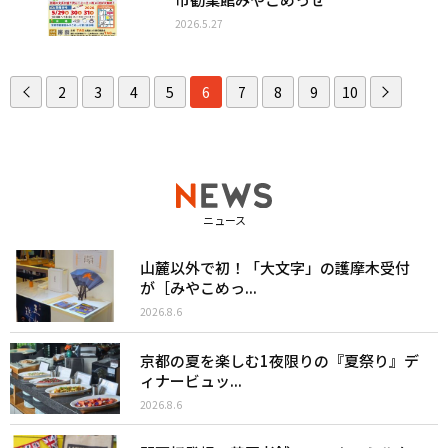
2026.5.27
2
3
4
5
6
7
8
9
10
ニュース
山麓以外で初！「大文字」の護摩木受付
が［みやこめっ...
2026.8.6
京都の夏を楽しむ1夜限りの『夏祭り』デ
ィナービュッ...
2026.8.6