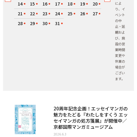
14
15
16
17
18
19
20
によ
り、イ
21
22
23
24
25
26
27
ベント
の中
28
29
30
31
止・延
期およ
び、施
設の営
業時間
変更や
休業の
場合が
ござい
ます。
20周年記念企画！エッセイマンガの
魅力をたどる『わたしをすくう エッ
セイマンガの処方箋展』が開催中／
京都国際マンガミュージアム
2026.6.3