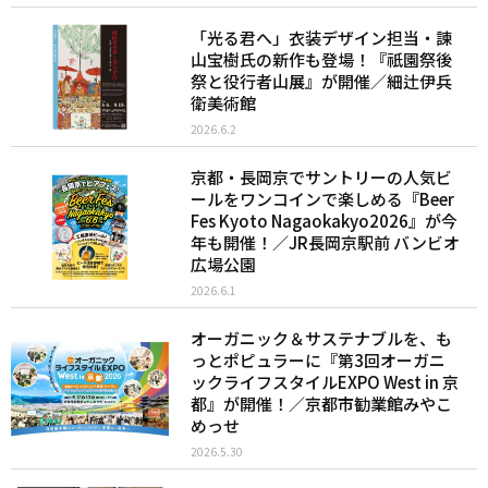
「光る君へ」衣装デザイン担当・諫
山宝樹氏の新作も登場！『祇園祭後
祭と役行者山展』が開催／細辻伊兵
衛美術館
2026.6.2
京都・長岡京でサントリーの人気ビ
ールをワンコインで楽しめる『Beer
Fes Kyoto Nagaokakyo2026』が今
年も開催！／JR長岡京駅前 バンビオ
広場公園
2026.6.1
オーガニック＆サステナブルを、も
っとポピュラーに『第3回オーガニ
ックライフスタイルEXPO West in 京
都』が開催！／京都市勧業館みやこ
めっせ
2026.5.30