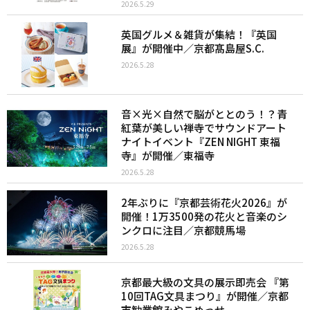
2026.5.29
英国グルメ＆雑貨が集結！『英国
展』が開催中／京都髙島屋S.C.
2026.5.28
音×光×自然で脳がととのう！？青
紅葉が美しい禅寺でサウンドアート
ナイトイベント『ZEN NIGHT 東福
寺』が開催／東福寺
2026.5.28
2年ぶりに『京都芸術花火2026』が
開催！1万3500発の花火と音楽のシ
ンクロに注目／京都競馬場
2026.5.28
京都最大級の文具の展示即売会 『第
10回TAG文具まつり』が開催／京都
市勧業館みやこめっせ