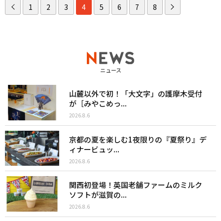
1
2
3
4
5
6
7
8
ニュース
山麓以外で初！「大文字」の護摩木受付
が［みやこめっ...
2026.8.6
京都の夏を楽しむ1夜限りの『夏祭り』デ
ィナービュッ...
2026.8.6
関西初登場！英国老舗ファームのミルク
ソフトが滋賀の...
2026.8.6