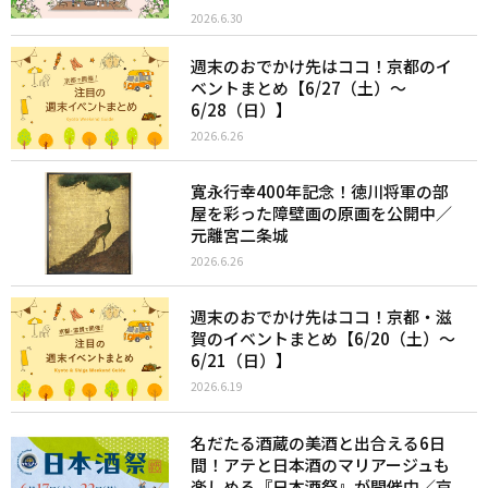
2026.6.30
週末のおでかけ先はココ！京都のイ
ベントまとめ【6/27（土）〜
6/28（日）】
2026.6.26
寛永行幸400年記念！徳川将軍の部
屋を彩った障壁画の原画を公開中／
元離宮二条城
2026.6.26
週末のおでかけ先はココ！京都・滋
賀のイベントまとめ【6/20（土）〜
6/21（日）】
2026.6.19
名だたる酒蔵の美酒と出合える6日
間！アテと日本酒のマリアージュも
楽しめる『日本酒祭』が開催中／京