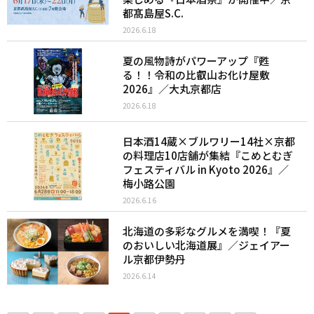
都髙島屋S.C.
2026.6.18
夏の風物詩がパワーアップ『甦
る！！令和の比叡山お化け屋敷
2026』／大丸京都店
2026.6.18
日本酒14蔵×ブルワリー14社×京都
の料理店10店舗が集結『こめとむぎ
フェスティバル in Kyoto 2026』／
梅小路公園
2026.6.16
北海道の多彩なグルメを満喫！『夏
のおいしい北海道展』／ジェイアー
ル京都伊勢丹
2026.6.14