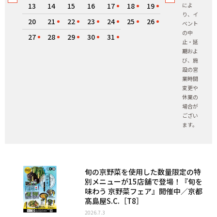
13
14
15
16
17
18
19
によ
り、イ
20
21
22
23
24
25
26
ベント
の中
27
28
29
30
31
止・延
期およ
び、施
設の営
業時間
変更や
休業の
場合が
ござい
ます。
旬の京野菜を使用した数量限定の特
別メニューが15店舗で登場！『旬を
味わう 京野菜フェア』開催中／京都
髙島屋S.C.［T8］
2026.7.3