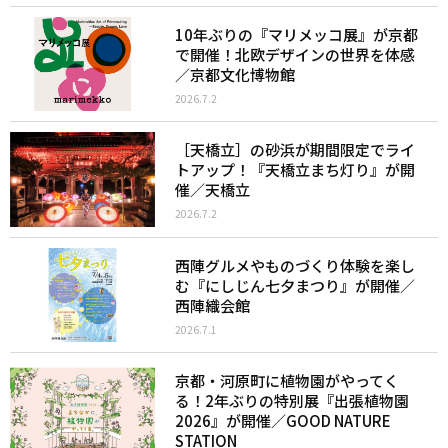
10年ぶりの『マリメッコ展』が京都
で開催！北欧デザインの世界を体感
／京都文化博物館
2026.7.2
［天橋立］の砂浜が期間限定でライ
トアップ！『天橋立まち灯り』が開
催／天橋立
2026.7.2
西陣グルメやものづくり体験を楽し
む『にしじん七夕まつり』が開催／
西陣織会館
2026.7.1
京都・河原町に植物園がやってく
る！2年ぶりの特別展『出張植物園
2026』が開催／GOOD NATURE
STATION