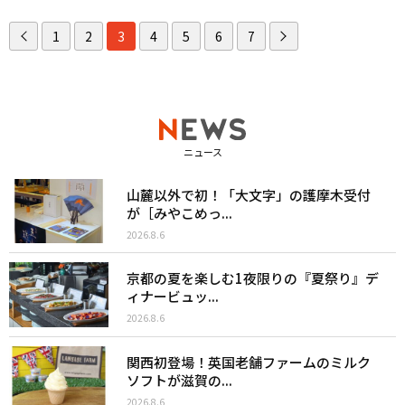
1
2
3
4
5
6
7
ニュース
山麓以外で初！「大文字」の護摩木受付
が［みやこめっ...
2026.8.6
京都の夏を楽しむ1夜限りの『夏祭り』デ
ィナービュッ...
2026.8.6
関西初登場！英国老舗ファームのミルク
ソフトが滋賀の...
2026.8.6