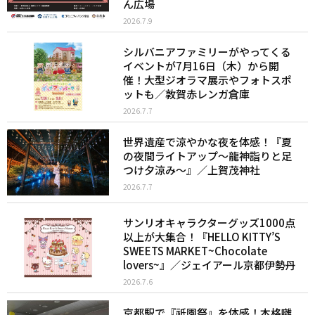
ん広場
2026.7.9
シルバニアファミリーがやってくる
イベントが7月16日（木）から開
催！大型ジオラマ展示やフォトスポ
ットも／敦賀赤レンガ倉庫
2026.7.7
世界遺産で涼やかな夜を体感！『夏
の夜間ライトアップ～龍神詣りと足
つけ夕涼み～』／上賀茂神社
2026.7.7
サンリオキャラクターグッズ1000点
以上が大集合！『HELLO KITTY’S
SWEETS MARKET~Chocolate
lovers~』／ジェイアール京都伊勢丹
2026.7.6
京都駅で『祇園祭』を体感！本格囃