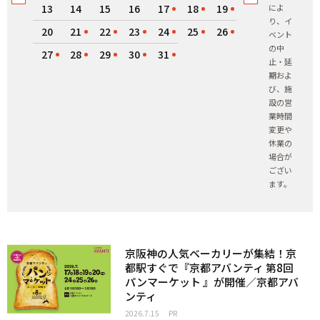
13
14
15
16
17
18
19
によ
り、イ
20
21
22
23
24
25
26
ベント
の中
27
28
29
30
31
止・延
期およ
び、施
設の営
業時間
変更や
休業の
場合が
ござい
ます。
京阪神の人気ベーカリーが集結！京
都駅すぐで『京都アバンティ 第8回
パンマーケット 』が開催／京都アバ
ンティ
2026.7.15
PR