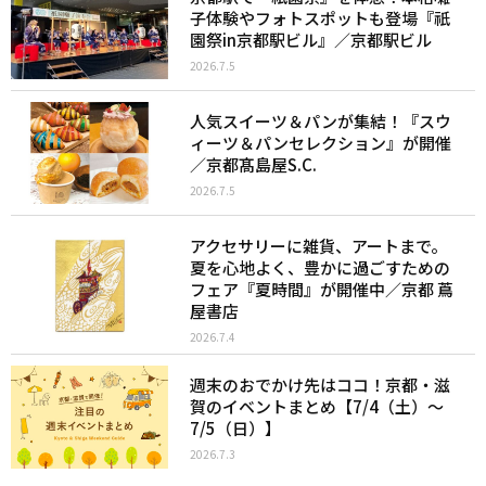
子体験やフォトスポットも登場『祇
園祭in京都駅ビル』／京都駅ビル
2026.7.5
人気スイーツ＆パンが集結！『スウ
ィーツ＆パンセレクション』が開催
／京都髙島屋S.C.
2026.7.5
アクセサリーに雑貨、アートまで。
夏を心地よく、豊かに過ごすための
フェア『夏時間』が開催中／京都 蔦
屋書店
2026.7.4
週末のおでかけ先はココ！京都・滋
賀のイベントまとめ【7/4（土）〜
7/5（日）】
2026.7.3