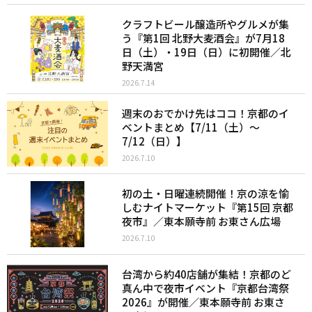
クラフトビール醸造所やグルメが集
う『第1回 北野大麦酒会』が7月18
日（土）・19日（日）に初開催／北
野天満宮
2026.7.14
週末のおでかけ先はココ！京都のイ
ベントまとめ【7/11（土）〜
7/12（日）】
2026.7.10
初の土・日曜連続開催！京の涼を愉
しむナイトマーケット『第15回 京都
夜市』／東本願寺前 お東さん広場
2026.7.10
台湾から約40店舗が集結！京都のど
真ん中で夜市イベント『京都台湾祭
2026』が開催／東本願寺前 お東さ