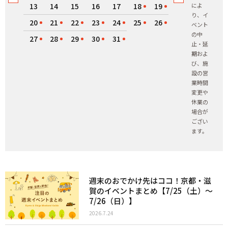
13
14
15
16
17
18
19
によ
り、イ
20
21
22
23
24
25
26
ベント
の中
27
28
29
30
31
止・延
期およ
び、施
設の営
業時間
変更や
休業の
場合が
ござい
ます。
週末のおでかけ先はココ！京都・滋
賀のイベントまとめ【7/25（土）〜
7/26（日）】
2026.7.24