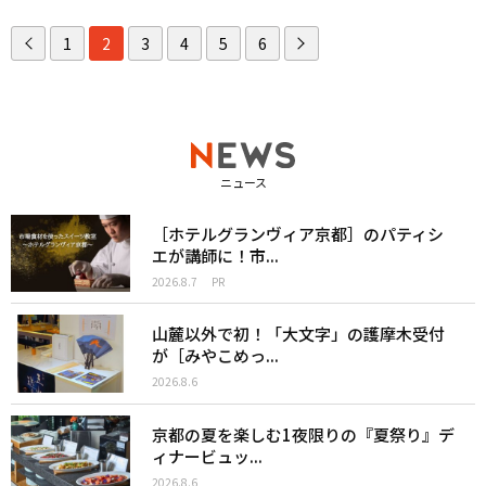
1
2
3
4
5
6
ニュース
［ホテルグランヴィア京都］のパティシ
エが講師に！市...
2026.8.7
PR
山麓以外で初！「大文字」の護摩木受付
が［みやこめっ...
2026.8.6
京都の夏を楽しむ1夜限りの『夏祭り』デ
ィナービュッ...
2026.8.6