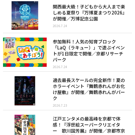
関西最大級！子どもから大人まで楽
しめる夏祭り『万博夏まつり2026』
が開催／万博記念公園
2026.7.24
参加無料！人気の知育ブロック
「LaQ（ラキュー）」で遊ぶイベン
トが1日限定で開催／京都リサーチ
パーク
2026.7.24
過去最長スケールの完全新作！夏の
ホラーイベント『舞鶴赤れんがお化
け屋敷』が開催／舞鶴赤れんがパー
ク
2026.7.23
江戸エンタメの最高峰を京都で体
感！『浮世絵スーパークリエイタ
ー 歌川国芳展』が開催／京都市京