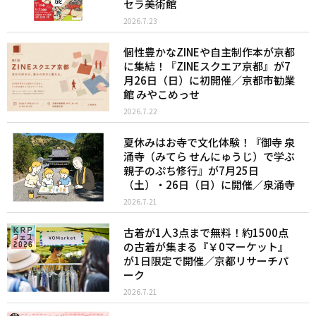
セラ美術館
2026.7.23
個性豊かなZINEや自主制作本が京都
に集結！『ZINEスクエア京都』が7
月26日（日）に初開催／京都市勧業
館 みやこめっせ
2026.7.22
夏休みはお寺で文化体験！『御寺 泉
涌寺（みてら せんにゅうじ）で学ぶ
親子のぷち修行』が7月25日
（土）・26日（日）に開催／泉涌寺
2026.7.21
古着が1人3点まで無料！約1500点
の古着が集まる『￥0マーケット』
が1日限定で開催／京都リサーチパ
ーク
2026.7.21