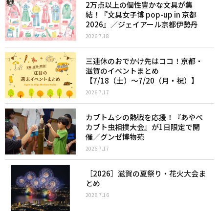
2万点以上の個性豊かな文具が集
結！『文具女子博 pop-up in 京都
2026』／ジェイアール京都伊勢丹
2026.7.18
三連休のおでかけ先はココ！京都・
滋賀のイベントまとめ
【7/18（土）〜7/20（月・祝）】
2026.7.17
カブトムシの熱戦を応援！『あやべ
カブト虫相撲大会』が1日限定で開
催／グンゼ博物苑
2026.7.17
［2026］滋賀の夏祭り・花火大会ま
とめ
2026.7.16