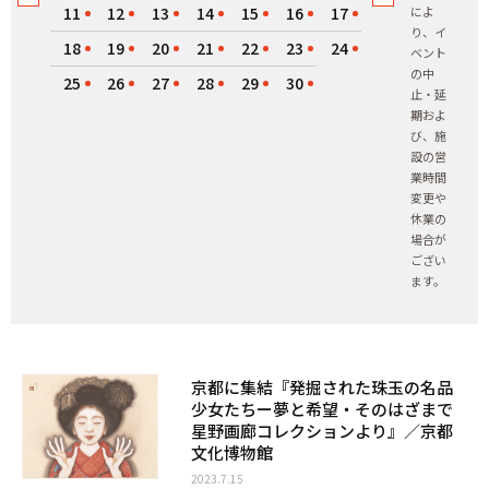
11
12
13
14
15
16
17
によ
り、イ
18
19
20
21
22
23
24
ベント
の中
25
26
27
28
29
30
止・延
期およ
び、施
設の営
業時間
変更や
休業の
場合が
ござい
ます。
京都に集結『発掘された珠玉の名品
少女たちー夢と希望・そのはざまで
星野画廊コレクションより』／京都
文化博物館
2023.7.15