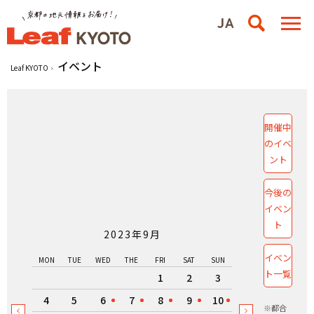
イベント
Leaf KYOTO
開催中
のイベ
ント
今後の
イベン
ト
2023年9月
イベン
MON
TUE
WED
THE
FRI
SAT
SUN
ト一覧
1
2
3
4
5
6
7
8
9
10
※都合