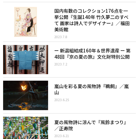
国内有数のコレクション176点を⼀
挙公開『⽣誕140年 ⽵久夢⼆のすべ
て 画家は詩人でデザイナー』／福⽥
美術館
2023.7.8
ー 新選組結成160年＆世界遺産 ー 第
48回『京の夏の旅』文化財特別公開
2023.7.2
嵐山を彩る夏の風物詩『鵜飼』／嵐
山
2023.6.25
夏の風物詩に涼んで『風鈴まつり』
／正寿院
2023.6.21