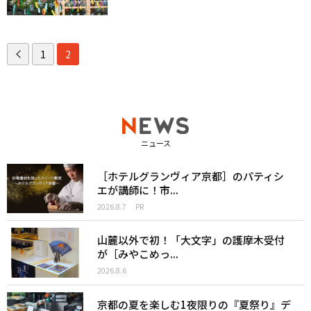
1
2
ニュース
［ホテルグランヴィア京都］のパティシ
エが講師に！市...
2026.8.7
PR
山麓以外で初！「大文字」の護摩木受付
が［みやこめっ...
2026.8.6
京都の夏を楽しむ1夜限りの『夏祭り』デ