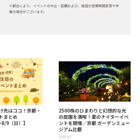
※都合により、イベントの中止・延期および、施設の営業時間変更や休
業の場合がございます。
け先はココ！京都・
2500株のひまわりと幻想的な光
トまとめ
の庭園を満喫！夏のナイターイベ
〜8/9（日）】
ントを開催／京都 ガーデンミュー
ジアム比叡
2026.8.7