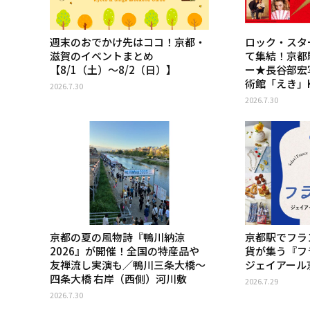
週末のおでかけ先はココ！京都・
ロック・スタ
滋賀のイベントまとめ
て集結！京都
【8/1（土）〜8/2（日）】
ー★長谷部宏
術館「えき」K
2026.7.30
2026.7.30
京都の夏の風物詩『鴨川納涼
京都駅でフラ
2026』が開催！全国の特産品や
貨が集う『フラ
友禅流し実演も／鴨川三条大橋〜
ジェイアール
四条大橋 右岸（西側）河川敷
2026.7.29
2026.7.30