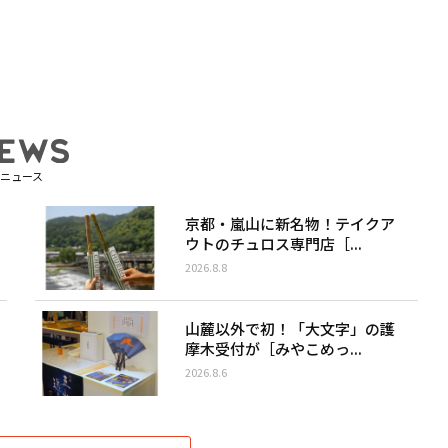
ニュース
京都・嵐山に新名物！テイクア
ウトのチュロス専門店［...
2026.8.8
山麓以外で初！「大文字」の護
摩木受付が［みやこめっ...
2026.8.6