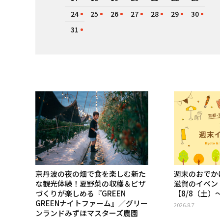
24
25
26
27
28
29
30
31
京丹波の夜の畑で食を楽しむ新た
週末のおでか
な観光体験！夏野菜の収穫＆ピザ
滋賀のイベン
づくりが楽しめる『GREEN
【8/8（土）
GREENナイトファーム』／グリー
2026.8.7
ンランドみずほマスターズ農園