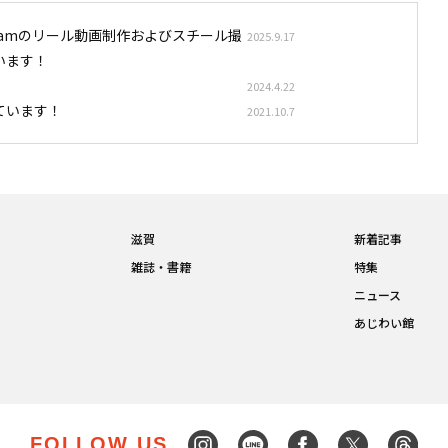
stagramのリール動画制作およびスチール撮
2025.9.17
います！
2024.4.22
ています！
2021.10.7
滋賀
新着記事
雑誌・書籍
特集
ニュース
あじわい館
FOLLOW US