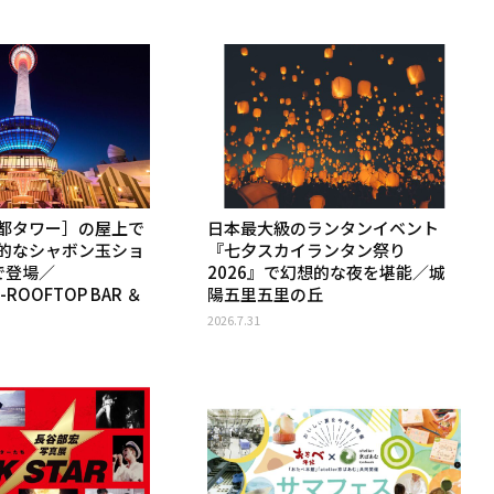
都タワー］の屋上で
日本最大級のランタンイベント
的なシャボン玉ショ
『七夕スカイランタン祭り
で登場／
2026』で幻想的な夜を堪能／城
-ROOFTOP BAR ＆
陽五里五里の丘
2026.7.31