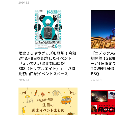
2026.8.8
限定きっぷやグッズも登場！令和
［ニデック京
8年8月8日を記念したイベント
初開催！幻想
『えいでん八瀬比叡山口駅
ーが1日限定
888（トリプルエイト）』／八瀬
TOWERLAND 
比叡山口駅イベントスペース
BBQ-
2026.8.7
2026.8.4