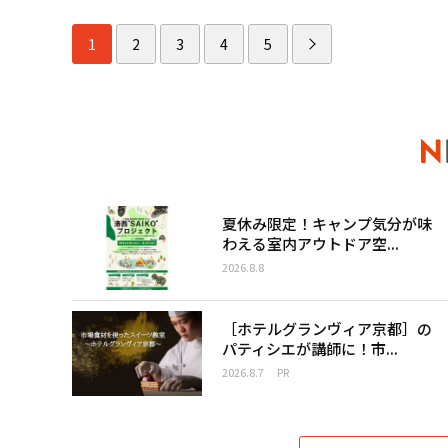
1
2
3
4
5
夏休み限定！キャンプ気分が味
わえる室内アウトドア空...
2026.8.8
［ホテルグランヴィア京都］の
パティシエが講師に！市...
2026.8.7
PR