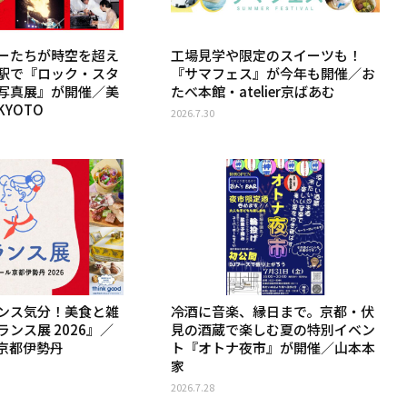
ーたちが時空を超え
工場見学や限定のスイーツも！
駅で『ロック・スタ
『サマフェス』が今年も開催／お
写真展』が開催／美
たべ本館・atelier京ばあむ
YOTO
2026.7.30
ンス気分！美食と雑
冷酒に音楽、縁日まで。京都・伏
ンス展 2026』／
見の酒蔵で楽しむ夏の特別イベン
京都伊勢丹
ト『オトナ夜市』が開催／山本本
家
2026.7.28