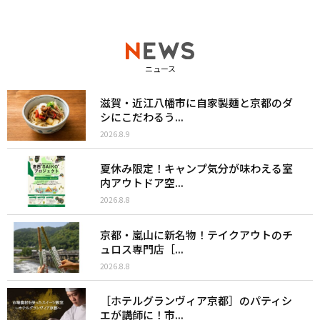
ニュース
滋賀・近江八幡市に自家製麺と京都のダ
シにこだわるう...
2026.8.9
夏休み限定！キャンプ気分が味わえる室
内アウトドア空...
2026.8.8
京都・嵐山に新名物！テイクアウトのチ
ュロス専門店［...
2026.8.8
［ホテルグランヴィア京都］のパティシ
エが講師に！市...