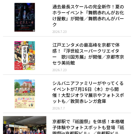
過去最長スケールの完全新作！夏の
ホラーイベント『舞鶴赤れんがお化
け屋敷』が開催／舞鶴赤れんがパー
ク
2026.7.23
江戸エンタメの最高峰を京都で体
感！『浮世絵スーパークリエイタ
ー 歌川国芳展』が開催／京都市京
セラ美術館
2026.7.23
シルバニアファミリーがやってくる
イベントが7月16日（木）から開
催！大型ジオラマ展示やフォトスポ
ットも／敦賀赤レンガ倉庫
2026.7.7
京都駅で『祇園祭』を体感！本格囃
子体験やフォトスポットも登場『祇
園祭in京都駅ビル』／京都駅ビル