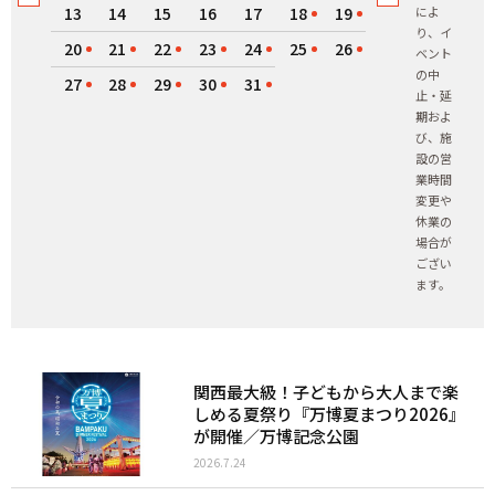
13
14
15
16
17
18
19
によ
り、イ
20
21
22
23
24
25
26
ベント
の中
27
28
29
30
31
止・延
期およ
び、施
設の営
業時間
変更や
休業の
場合が
ござい
ます。
関西最大級！子どもから大人まで楽
しめる夏祭り『万博夏まつり2026』
が開催／万博記念公園
2026.7.24