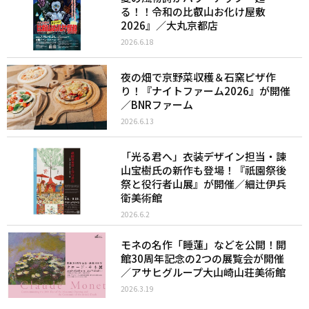
る！！令和の比叡山お化け屋敷
2026』／大丸京都店
2026.6.18
夜の畑で京野菜収穫＆石窯ピザ作
り！『ナイトファーム2026』が開催
／BNRファーム
2026.6.13
「光る君へ」衣装デザイン担当・諫
山宝樹氏の新作も登場！『祇園祭後
祭と役行者山展』が開催／細辻伊兵
衛美術館
2026.6.2
モネの名作「睡蓮」などを公開！開
館30周年記念の2つの展覧会が開催
／アサヒグループ大山崎山荘美術館
2026.3.19