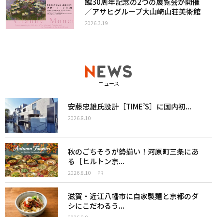
館30周年記念の2つの展覧会が開催
／アサヒグループ大山崎山荘美術館
2026.3.19
ニュース
安藤忠雄氏設計［TIME’S］に国内初...
2026.8.10
秋のごちそうが勢揃い！河原町三条にあ
る［ヒルトン京...
2026.8.10
PR
滋賀・近江八幡市に自家製麺と京都のダ
シにこだわるう...