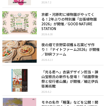
2026.7.2
京都・河原町に植物園がやってく
る！2年ぶりの特別展『出張植物園
2026』が開催／GOOD NATURE
STATION
2026.6.30
夜の畑で京野菜収穫＆石窯ピザ作
り！『ナイトファーム2026』が開催
／BNRファーム
2026.6.13
「光る君へ」衣装デザイン担当・諫
山宝樹氏の新作も登場！『祇園祭後
祭と役行者山展』が開催／細辻伊兵
衛美術館
2026.6.2
モネの名作「睡蓮」などを公開！開