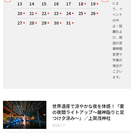
13
14
15
16
17
18
19
によ
り、イ
20
21
22
23
24
25
26
ベント
の中
27
28
29
30
31
止・延
期およ
び、施
設の営
業時間
変更や
休業の
場合が
ござい
ます。
世界遺産で涼やかな夜を体感！『夏
の夜間ライトアップ～龍神詣りと足
つけ夕涼み～』／上賀茂神社
2026.7.7