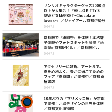
サンリオキャラクターグッズ1000点
以上が大集合！『HELLO KITTY’S
SWEETS MARKET~Chocolate
lovers~』／ジェイアール京都伊勢丹
2026.7.6
京都駅で『祇園祭』を体感！本格囃
子体験やフォトスポットも登場『祇
園祭in京都駅ビル』／京都駅ビル
2026.7.5
アクセサリーに雑貨、アートまで。
夏を心地よく、豊かに過ごすための
フェア『夏時間』が開催中／京都 蔦
屋書店
2026.7.4
10年ぶりの『マリメッコ展』が京都
で開催！北欧デザインの世界を体感
／京都文化博物館